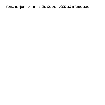
รับความคุ้มค่าจากการเดิมพันอย่างไร้ขีดจำกัดแน่นอน