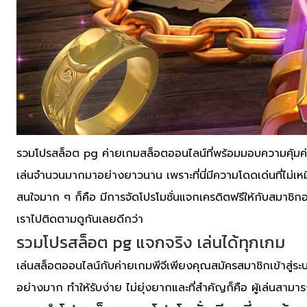
รวมโปรสล็อต pg ค่ายเกมสล็อตออนไลน์ที่พร้อมมอบความคุ้มค่า คว
เล่นจำนวนมากมาอย่างยาวนาน เพราะที่นี่มีความโดดเด่นที่ไม่เห
สนใจมาก ๆ ก็คือ มีการจัดโปรโมชั่นแจกเครดิตฟรีให้กับสมาชิกอย่า
เราไปติดตามดูกันเลยดีกว่า
รวมโปรสล็อต pg แจกจริง เล่นได้ทุกเกม
เล่นสล็อตออนไลน์กับค่ายเกมพีจีเพียงคุณสมัครสมาชิกเข้าสู่ระบ
อย่างมาก ทำให้รับง่าย ไม่ยุ่งยากและที่สำคัญก็คือ ผู้เล่นสามาร