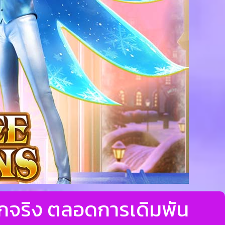
จกจริง ตลอดการเดิมพัน