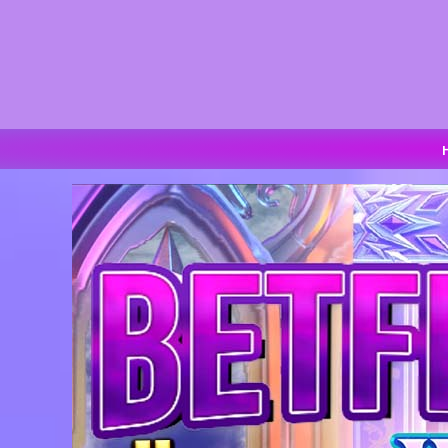
ข้าม
ไป
ยัง
เนื้อหา