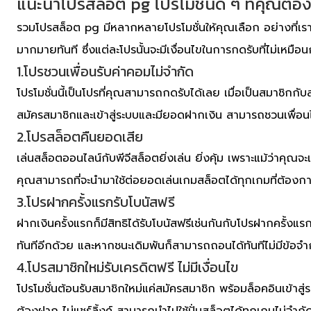
แนะนำโปรสล็อต pg โปรโมชั่นดี ๆ ที่คุณต้อ
รวมโปรสล็อต pg มีหลากหลายโปรโมชั่นให้คุณเลือก อย่างที่เราไ
มากมายทันที ซึ่งแต่ละโปรนั้นจะมีเงื่อนไขในการกดรับที่ไม่เหมือ
1.โปรชวนเพื่อนรับค่าคอมไม่จำกัด
โปรโมชั่นนี้เป็นโปรที่คุณสามารถกดรับได้เลย เมื่อเป็นสมาชิกกับส
สมัครสมาชิกและเข้าสู่ระบบและมียอดฝากเงิน สามารถชวนเพื่อนได
2.โปรสล็อตคืนยอดเสีย
เล่นสล็อตออนไลน์กับพีจีสล็อตยิ่งเล่น ยิ่งคุ้ม เพราะแม้ว่าคุณจ
คุณสามารถที่จะนำมาใช้ต่อยอดเล่นเกมสล็อตได้ทุกเกมที่ต้องกา
3.โปรฝากครั้งแรกรับโบนัสฟรี
ฝากเงินครั้งแรกก็มีสิทธิได้รับโบนัสฟรีเช่นกันกับโปรฝากครั้ง
ทันทีอีกด้วย และหากชนะเดิมพันก็สามารถถอนได้ทันทีไม่มีข้อจำ
4.โปรสมาชิกใหม่รับเครดิตฟรี ไม่มีเงื่อนไข
โปรโมชั่นต้อนรับสมาชิกใหม่แค่สมัครสมาชิก พร้อมล็อคอินเข้าสู่ร