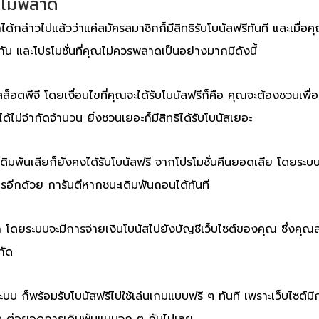
งไม่พลาด
ด้กล่าวไปแล้วว่าแค่สมัครสมาชิกก็มีสิทธิรับโบนัสฟรีทันที และเมื
นกัน และโปรโมชั่นที่คุณไม่ควรพลาดเป็นอย่างมากมีดังนี้
ล็อตพีจี โดยเงื่อนไขที่คุณจะได้รับโบนัสฟรีก็คือ คุณจะต้องชวนเพื่อน
้ไม่จำกัดจำนวน ยิ่งชวนเยอะก็มีสิทธิได้รับโบนัสเยอะ
ะเดิมพันเสียก็ยังคงได้รับโบนัสฟรี จากโปรโมชั่นคืนยอดเสีย โดยระบบจ
รอีกด้วย การันตีหากชนะเดิมพันถอนได้ทันที
แรก โดยระบบจะมีการจ่ายเงินโบนัสไปยังบัญชีเว็บไซต์ของคุณ ซึ่งคุณส
กัด
ะบบ ก็พร้อมรับโบนัสฟรีไปใช้เล่นเกมแบบฟรี ๆ ทันที เพราะเว็บไซต์มี