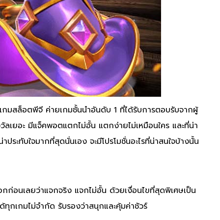
มสล็อตพีจี ค่ายเกมชั้นนำอันดับ 1 ที่ได้รับการตอบรับจากผู้
ัลเยอะ มีแจ็คพอตแตกไม่อั้น แตกง่ายไม่เหมือนใคร และที่น่า
ระทับใจมากที่สุดนั่นเอง จะมีโปรโมชั่นอะไรที่น่าสนใจบ้างนั้น
ก่อนเลยว่าแจกจริง แจกไม่อั้น ด้วยเงื่อนไขที่สุดพิเศษเป็น
้ทุกเกมไม่จำกัด รับรองว่าสนุกและคุ้มค่าชัวร์