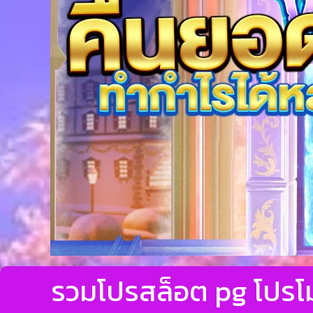
รวมโปรสล็อต pg โปรโม