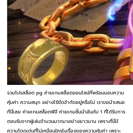
รวมโปรสล็อต pg ค่ายเกมสล็อตออนไลน์ที่พร้อมมอบความ
คุ้มค่า ความสนุก อย่างไร้ขีดจำกัดอยู่หรือไม่ เราขอนำเสนอ
ที่นี่เลย ค่ายเกมสล็อตพีจี ค่ายเกมชั้นนำอันดับ 1 ที่ได้รับการ
ตอบรับจากผู้เล่นจำนวนมากมาอย่างยาวนาน เพราะที่นี่มี
ความโดดเด่นที่ไม่เหมือนใครในเรื่องของความคุ้มค่า เพราะ