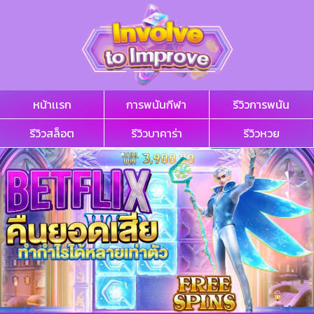
ข้าม
ไป
ยัง
เนื้อหา
หน้าเเรก
การพนันกีฬา
รีวิวการพนัน
รีวิวสล็อต
รีวิวบาคาร่า
รีวิวหวย