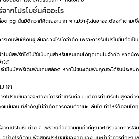
ำกัด ต่อยอดการเดิมพันแบบจุก ๆ กันไปเลย
ีจากโปรโมชั่นคืออะไร
ล็อต pg นั้นมีดีกว่าที่คิดเยอะมาก ๆ แม้ว่าผู้เล่นอาจจะต้องทำตามเงื่
ดิมพันให้กับผู้เล่นอย่างไร้ขีดจำกัด เพราะการรับโปรโมชั่นถือเป็นกิ
ถนำโบนัสฟรีที่ได้ไปใช้เป็นทุนสำหรับเล่นเกมได้ทุกเกมไม่จำกัด หากน
่าได้
ช้โบนัสฟรีเดิมพันเกมสล็อต หากไม่ชนะเดิมพันคุณจะได้รับประสบการณ์เ
มมาก
งโปรโมชั่นอาจจะต้องมีการทำเทิร์นก่อน แต่การทำเทิร์นไม่สูงอย่างที่
แน่นอน ที่สำคัญไม่จำกัดการถอนด้วยนะ เล่นได้เท่าไหร่ก็ถอนได้
ีจากโปรโมชั่นต่าง ๆ เพราะนี่คือความคุ้มค่าที่คุณจะได้รับจากการใ
อย่างไรก็ตามเพื่อสิทธิประโยชน์ของคุณเอง แนะนำว่าควรศึกษาและทำ