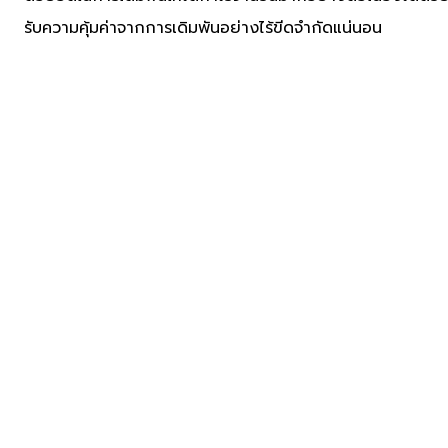
รับความคุ้มค่าจากการเดิมพันอย่างไร้ขีดจำกัดแน่นอน