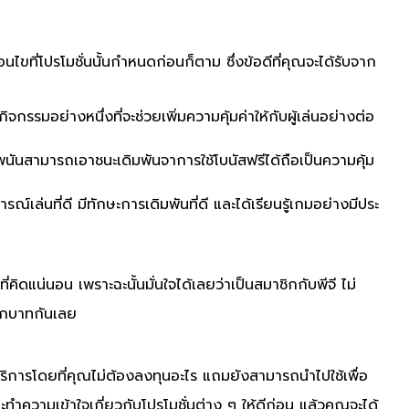
อนไขที่โปรโมชั่นนั้นกำหนดก่อนก็ตาม ซึ่งข้อดีที่คุณจะได้รับจาก
จกรรมอย่างหนึ่งที่จะช่วยเพิ่มความคุ้มค่าให้กับผู้เล่นอย่างต่อ
ักพนันสามารถเอาชนะเดิมพันจาการใช้โบนัสฟรีได้ถือเป็นความคุ้ม
ล่นที่ดี มีทักษะการเดิมพันที่ดี และได้เรียนรู้เกมอย่างมีประ
คิดแน่นอน เพราะฉะนั้นมั่นใจได้เลยว่าเป็นสมาชิกกับพีจี ไม่
ทุกบาทกันเลย
ช้บริการโดยที่คุณไม่ต้องลงทุนอะไร แถมยังสามารถนำไปใช้เพื่อ
ความเข้าใจเกี่ยวกับโปรโมชั่นต่าง ๆ ให้ดีก่อน แล้วคุณจะได้