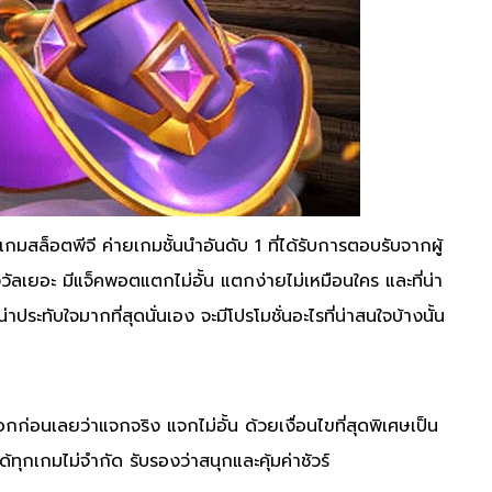
มสล็อตพีจี ค่ายเกมชั้นนำอันดับ 1 ที่ได้รับการตอบรับจากผู้
ัลเยอะ มีแจ็คพอตแตกไม่อั้น แตกง่ายไม่เหมือนใคร และที่น่า
ระทับใจมากที่สุดนั่นเอง จะมีโปรโมชั่นอะไรที่น่าสนใจบ้างนั้น
ก่อนเลยว่าแจกจริง แจกไม่อั้น ด้วยเงื่อนไขที่สุดพิเศษเป็น
้ทุกเกมไม่จำกัด รับรองว่าสนุกและคุ้มค่าชัวร์