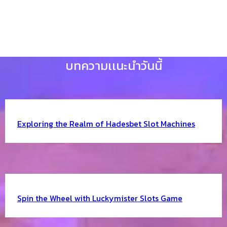
บทความเเนะนำวันนี้
Exploring the Realm of Hadesbet Slot Machines
Spin the Wheel with Luckymister Slots Game