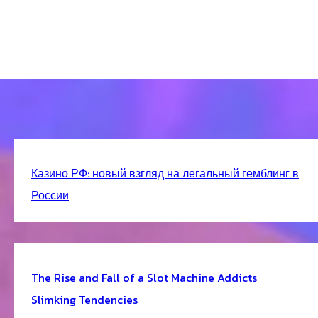
Казино РФ: новый взгляд на легальный гемблинг в
России
The Rise and Fall of a Slot Machine Addicts
Slimking Tendencies