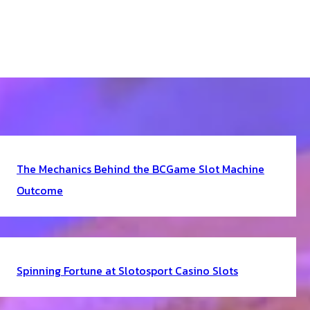
The Mechanics Behind the BCGame Slot Machine
Outcome
Spinning Fortune at Slotosport Casino Slots