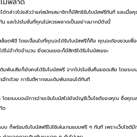
งไม่พลาด
ด้กล่าวไปแล้วว่าแค่สมัครสมาชิกก็มีสิทธิรับโบนัสฟรีทันที และเมื
นกัน และโปรโมชั่นที่คุณไม่ควรพลาดเป็นอย่างมากมีดังนี้
ล็อตพีจี โดยเงื่อนไขที่คุณจะได้รับโบนัสฟรีก็คือ คุณจะต้องชวนเพื่อน
้ไม่จำกัดจำนวน ยิ่งชวนเยอะก็มีสิทธิได้รับโบนัสเยอะ
ะเดิมพันเสียก็ยังคงได้รับโบนัสฟรี จากโปรโมชั่นคืนยอดเสีย โดยระบบจ
รอีกด้วย การันตีหากชนะเดิมพันถอนได้ทันที
แรก โดยระบบจะมีการจ่ายเงินโบนัสไปยังบัญชีเว็บไซต์ของคุณ ซึ่งคุณส
กัด
ะบบ ก็พร้อมรับโบนัสฟรีไปใช้เล่นเกมแบบฟรี ๆ ทันที เพราะเว็บไซต์มี