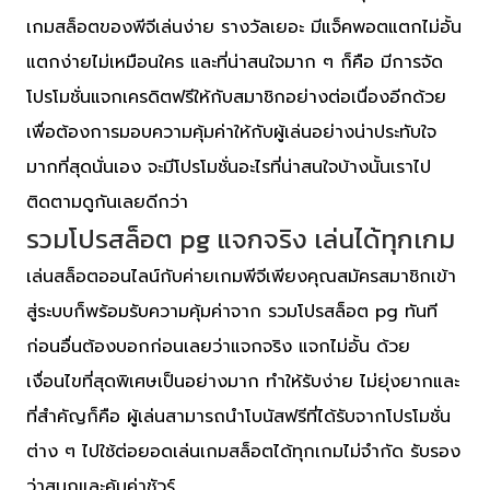
เกมสล็อตของพีจีเล่นง่าย รางวัลเยอะ มีแจ็คพอตแตกไม่อั้น
แตกง่ายไม่เหมือนใคร และที่น่าสนใจมาก ๆ ก็คือ มีการจัด
โปรโมชั่นแจกเครดิตฟรีให้กับสมาชิกอย่างต่อเนื่องอีกด้วย
เพื่อต้องการมอบความคุ้มค่าให้กับผู้เล่นอย่างน่าประทับใจ
มากที่สุดนั่นเอง จะมีโปรโมชั่นอะไรที่น่าสนใจบ้างนั้นเราไป
ติดตามดูกันเลยดีกว่า
รวมโปรสล็อต pg แจกจริง เล่นได้ทุกเกม
เล่นสล็อตออนไลน์กับค่ายเกมพีจีเพียงคุณสมัครสมาชิกเข้า
สู่ระบบก็พร้อมรับความคุ้มค่าจาก รวมโปรสล็อต pg ทันที
ก่อนอื่นต้องบอกก่อนเลยว่าแจกจริง แจกไม่อั้น ด้วย
เงื่อนไขที่สุดพิเศษเป็นอย่างมาก ทำให้รับง่าย ไม่ยุ่งยากและ
ที่สำคัญก็คือ ผู้เล่นสามารถนำโบนัสฟรีที่ได้รับจากโปรโมชั่น
ต่าง ๆ ไปใช้ต่อยอดเล่นเกมสล็อตได้ทุกเกมไม่จำกัด รับรอง
ว่าสนุกและคุ้มค่าชัวร์