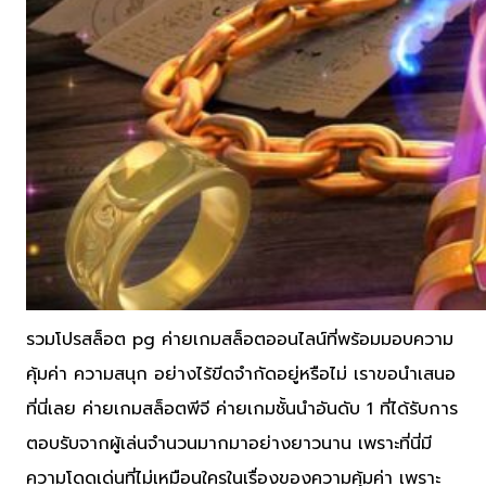
รวมโปรสล็อต pg ค่ายเกมสล็อตออนไลน์ที่พร้อมมอบความ
คุ้มค่า ความสนุก อย่างไร้ขีดจำกัดอยู่หรือไม่ เราขอนำเสนอ
ที่นี่เลย ค่ายเกมสล็อตพีจี ค่ายเกมชั้นนำอันดับ 1 ที่ได้รับการ
ตอบรับจากผู้เล่นจำนวนมากมาอย่างยาวนาน เพราะที่นี่มี
ความโดดเด่นที่ไม่เหมือนใครในเรื่องของความคุ้มค่า เพราะ