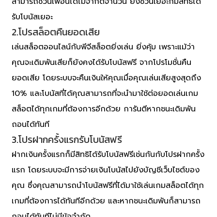
สามารถชวนเพื่อนได้ไม่จำกัดจำนวน ยิ่งชวนเยอะก็มีสิทธิได้
รับโบนัสเยอะ
2.โปรสล็อตคืนยอดเสีย
เล่นสล็อตออนไลน์กับพีจีสล็อตยิ่งเล่น ยิ่งคุ้ม เพราะแม้ว่า
คุณจะเดิมพันเสียก็ยังคงได้รับโบนัสฟรี จากโปรโมชั่นคืน
ยอดเสีย โดยระบบจะคืนเงินให้คุณเมื่อคุณเล่นเสียสูงสุดถึง
10% และโบนัสที่ได้คุณสามารถที่จะนำมาใช้ต่อยอดเล่นเกม
สล็อตได้ทุกเกมที่ต้องการอีกด้วย การันตีหากชนะเดิมพัน
ถอนได้ทันที
3.โปรฝากครั้งแรกรับโบนัสฟรี
ฝากเงินครั้งแรกก็มีสิทธิได้รับโบนัสฟรีเช่นกันกับโปรฝากครั้ง
แรก โดยระบบจะมีการจ่ายเงินโบนัสไปยังบัญชีเว็บไซต์ของ
คุณ ซึ่งคุณสามารถนำโบนัสฟรีที่ได้มาใช้เล่นเกมสล็อตได้ทุก
เกมที่ต้องการได้ทันทีอีกด้วย และหากชนะเดิมพันก็สามารถ
ถอนได้ทันทีไม่มีข้อจำกัด