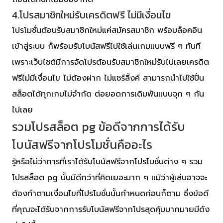
4.โปรสมาชิกใหม่รับเครดิตฟรี ไม่มีเงื่อนไข
โปรโมชั่นต้อนรับสมาชิกใหม่แค่สมัครสมาชิก พร้อมล็อคอิน
เข้าสู่ระบบ ก็พร้อมรับโบนัสฟรีไปใช้เล่นเกมแบบฟรี ๆ ทันที
เพราะเว็บไซต์มีการจัดโปรต้อนรับสมาชิกใหม่รับไปเลยเครดิต
ฟรีไม่มีเงื่อนไข ไม่ต้องฝาก ไม่แชร์ลิ้งค์ สามารถนำไปใช้ปั่น
สล็อตได้ทุกเกมไม่จำกัด ต่อยอดการเดิมพันแบบจุก ๆ กัน
ไปเลย
รวมโปรสล็อต pg ข้อดีจากการได้รับ
โบนัสฟรีจากโปรโมชั่นคืออะไร
รู้หรือไม่ว่าการที่เราได้รับโบนัสฟรีจากโปรโมชั่นต่าง ๆ รวม
โปรสล็อต pg นั้นมีดีกว่าที่คิดเยอะมาก ๆ แม้ว่าผู้เล่นอาจจะ
ต้องทำตามเงื่อนไขที่โปรโมชั่นนั้นกำหนดก่อนก็ตาม ซึ่งข้อดี
ที่คุณจะได้รับจากการรับโบนัสฟรีจากโปรสุดคุ้มมากมายมีดัง