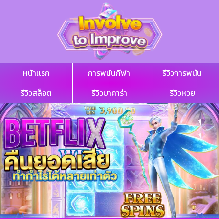
ข้าม
ไป
ยัง
เนื้อหา
หน้าเเรก
การพนันกีฬา
รีวิวการพนัน
รีวิวสล็อต
รีวิวบาคาร่า
รีวิวหวย