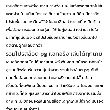
เกมสล็อตของพีจีเล่นง่าย รางวัลเยอะ มีแจ็คพอตแตกไม่อั้น
แตกง่ายไม่เหมือนใคร และที่น่าสนใจมาก ๆ ก็คือ มีการจัด
โปรโมชั่นแจกเครดิตฟรีให้กับสมาชิกอย่างต่อเนื่องอีกด้วย
เพื่อต้องการมอบความคุ้มค่าให้กับผู้เล่นอย่างน่าประทับใจ
มากที่สุดนั่นเอง จะมีโปรโมชั่นอะไรที่น่าสนใจบ้างนั้นเราไป
ติดตามดูกันเลยดีกว่า
รวมโปรสล็อต pg แจกจริง เล่นได้ทุกเกม
เล่นสล็อตออนไลน์กับค่ายเกมพีจีเพียงคุณสมัครสมาชิกเข้า
สู่ระบบก็พร้อมรับความคุ้มค่าจาก รวมโปรสล็อต pg ทันที
ก่อนอื่นต้องบอกก่อนเลยว่าแจกจริง แจกไม่อั้น ด้วย
เงื่อนไขที่สุดพิเศษเป็นอย่างมาก ทำให้รับง่าย ไม่ยุ่งยากและ
ที่สำคัญก็คือ ผู้เล่นสามารถนำโบนัสฟรีที่ได้รับจากโปรโมชั่น
ต่าง ๆ ไปใช้ต่อยอดเล่นเกมสล็อตได้ทุกเกมไม่จำกัด รับรอง
ว่าสนุกและคุ้มค่าชัวร์