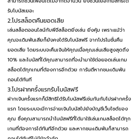
สามารถชวนเพื่อนได้ไม่จำกัดจำนวน ยิ่งชวนเยอะก็มีสิทธิได้
รับโบนัสเยอะ
2.โปรสล็อตคืนยอดเสีย
เล่นสล็อตออนไลน์กับพีจีสล็อตยิ่งเล่น ยิ่งคุ้ม เพราะแม้ว่า
คุณจะเดิมพันเสียก็ยังคงได้รับโบนัสฟรี จากโปรโมชั่นคืน
ยอดเสีย โดยระบบจะคืนเงินให้คุณเมื่อคุณเล่นเสียสูงสุดถึง
10% และโบนัสที่ได้คุณสามารถที่จะนำมาใช้ต่อยอดเล่นเกม
สล็อตได้ทุกเกมที่ต้องการอีกด้วย การันตีหากชนะเดิมพัน
ถอนได้ทันที
3.โปรฝากครั้งแรกรับโบนัสฟรี
ฝากเงินครั้งแรกก็มีสิทธิได้รับโบนัสฟรีเช่นกันกับโปรฝากครั้ง
แรก โดยระบบจะมีการจ่ายเงินโบนัสไปยังบัญชีเว็บไซต์ของ
คุณ ซึ่งคุณสามารถนำโบนัสฟรีที่ได้มาใช้เล่นเกมสล็อตได้ทุก
เกมที่ต้องการได้ทันทีอีกด้วย และหากชนะเดิมพันก็สามารถ
ถอนได้ทันทีไม่มีข้อจำกัด