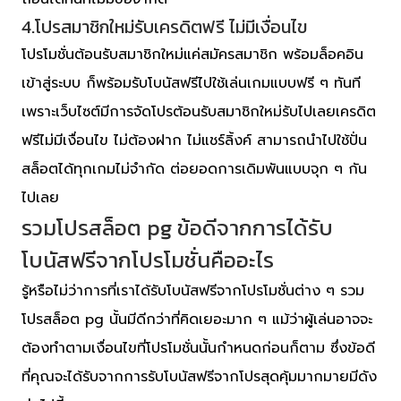
4.โปรสมาชิกใหม่รับเครดิตฟรี ไม่มีเงื่อนไข
โปรโมชั่นต้อนรับสมาชิกใหม่แค่สมัครสมาชิก พร้อมล็อคอิน
เข้าสู่ระบบ ก็พร้อมรับโบนัสฟรีไปใช้เล่นเกมแบบฟรี ๆ ทันที
เพราะเว็บไซต์มีการจัดโปรต้อนรับสมาชิกใหม่รับไปเลยเครดิต
ฟรีไม่มีเงื่อนไข ไม่ต้องฝาก ไม่แชร์ลิ้งค์ สามารถนำไปใช้ปั่น
สล็อตได้ทุกเกมไม่จำกัด ต่อยอดการเดิมพันแบบจุก ๆ กัน
ไปเลย
รวมโปรสล็อต pg ข้อดีจากการได้รับ
โบนัสฟรีจากโปรโมชั่นคืออะไร
รู้หรือไม่ว่าการที่เราได้รับโบนัสฟรีจากโปรโมชั่นต่าง ๆ รวม
โปรสล็อต pg นั้นมีดีกว่าที่คิดเยอะมาก ๆ แม้ว่าผู้เล่นอาจจะ
ต้องทำตามเงื่อนไขที่โปรโมชั่นนั้นกำหนดก่อนก็ตาม ซึ่งข้อดี
ที่คุณจะได้รับจากการรับโบนัสฟรีจากโปรสุดคุ้มมากมายมีดัง