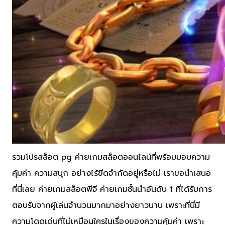
รวมโปรสล็อต pg ค่ายเกมสล็อตออนไลน์ที่พร้อมมอบความ
คุ้มค่า ความสนุก อย่างไร้ขีดจำกัดอยู่หรือไม่ เราขอนำเสนอ
ที่นี่เลย ค่ายเกมสล็อตพีจี ค่ายเกมชั้นนำอันดับ 1 ที่ได้รับการ
ตอบรับจากผู้เล่นจำนวนมากมาอย่างยาวนาน เพราะที่นี่มี
ความโดดเด่นที่ไม่เหมือนใครในเรื่องของความคุ้มค่า เพราะ