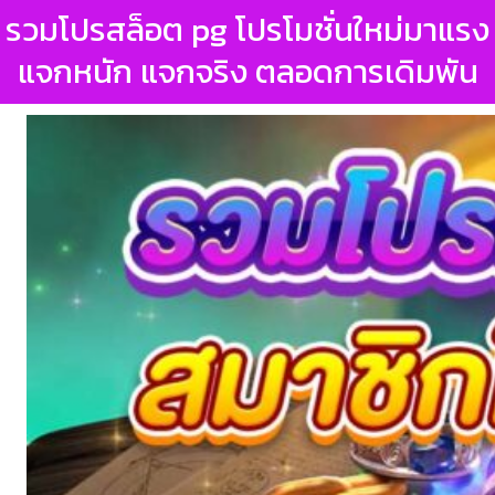
รวมโปรสล็อต pg โปรโมชั่นใหม่มาแรง
แจกหนัก แจกจริง ตลอดการเดิมพัน