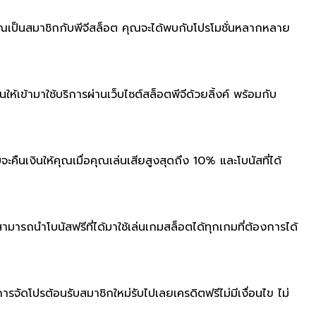
่อคุณเป็นสมาชิกกับพีจีสล็อต คุณจะได้พบกับโปรโมชั่นหลากหลาย
ให้เข้ามาใช้บริการผ่านเว็บไซต์สล็อตพีจีด้วยลิ้งค์ พร้อมกับ
ะคืนเงินให้คุณเมื่อคุณเล่นเสียสูงสุดถึง 10% และโบนัสที่ได้
ามารถนำโบนัสฟรีที่ได้มาใช้เล่นเกมสล็อตได้ทุกเกมที่ต้องการได้
การจัดโปรต้อนรับสมาชิกใหม่รับไปเลยเครดิตฟรีไม่มีเงื่อนไข ไม่