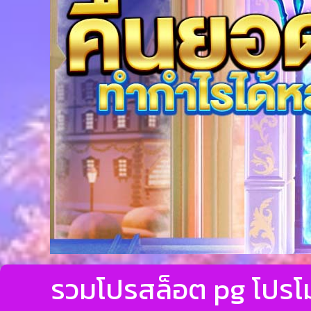
รวมโปรสล็อต pg โปรโม