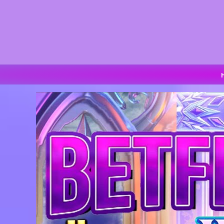
ข้าม
ไป
ยัง
เนื้อหา