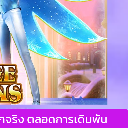
จกจริง ตลอดการเดิมพัน