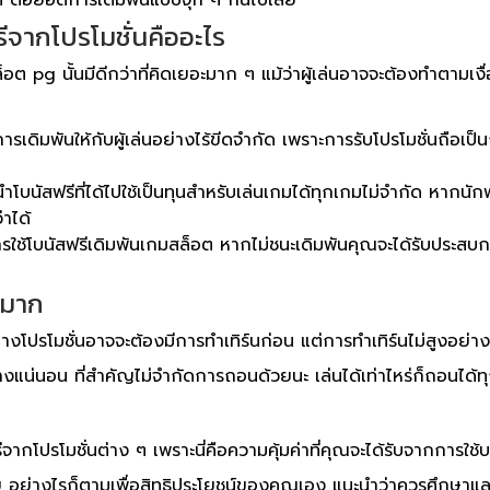
ำกัด ต่อยอดการเดิมพันแบบจุก ๆ กันไปเลย
ีจากโปรโมชั่นคืออะไร
ล็อต pg นั้นมีดีกว่าที่คิดเยอะมาก ๆ แม้ว่าผู้เล่นอาจจะต้องทำตามเงื่
ดิมพันให้กับผู้เล่นอย่างไร้ขีดจำกัด เพราะการรับโปรโมชั่นถือเป็นกิ
ถนำโบนัสฟรีที่ได้ไปใช้เป็นทุนสำหรับเล่นเกมได้ทุกเกมไม่จำกัด หากน
่าได้
ช้โบนัสฟรีเดิมพันเกมสล็อต หากไม่ชนะเดิมพันคุณจะได้รับประสบการณ์เ
มมาก
งโปรโมชั่นอาจจะต้องมีการทำเทิร์นก่อน แต่การทำเทิร์นไม่สูงอย่างที่
แน่นอน ที่สำคัญไม่จำกัดการถอนด้วยนะ เล่นได้เท่าไหร่ก็ถอนได้
ีจากโปรโมชั่นต่าง ๆ เพราะนี่คือความคุ้มค่าที่คุณจะได้รับจากการใ
อย่างไรก็ตามเพื่อสิทธิประโยชน์ของคุณเอง แนะนำว่าควรศึกษาและทำ