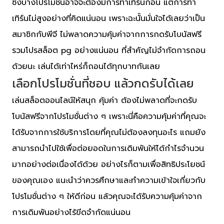
ซึ่งบางโปรโมชั่นอาจจะต้องมีการทำเทิร์นก่อน แต่การทำ
เทิร์นไม่สูงอย่างที่คิดแน่นอน เพราะฉะนั้นมั่นใจได้เลยว่าเป็น
สมาชิกกับพีจี ไม่พลาดความคุ้มค่าจากการกดรับโบนัสฟรี
รวมโปรสล็อต pg อย่างแน่นอน ที่สำคัญไม่จำกัดการถอน
ด้วยนะ เล่นได้เท่าไหร่ก็ถอนได้ทุกบาทกันเลย
เลือกโปรโมชั่นที่ชอบ แล้วกดรับได้เลย
เล่นสล็อตออนไลน์ให้สนุก คุ้มค่า ต้องไม่พลาดที่จะกดรับ
โบนัสฟรีจากโปรโมชั่นต่าง ๆ เพราะนี่คือความคุ้มค่าที่คุณจะ
ได้รับจากการใช้บริการโดยที่คุณไม่ต้องลงทุนอะไร แถมยัง
สามารถนำไปใช้เพื่อต่อยอดในการเดิมพันให้ได้กำไรจำนวน
มากอย่างต่อเนื่องได้ด้วย อย่างไรก็ตามเพื่อสิทธิประโยชน์
ของคุณเอง แนะนำว่าควรศึกษาและทำความเข้าใจเกี่ยวกับ
โปรโมชั่นต่าง ๆ ให้ดีก่อน แล้วคุณจะได้รับความคุ้มค่าจาก
การเดิมพันอย่างไร้ขีดจำกัดแน่นอน