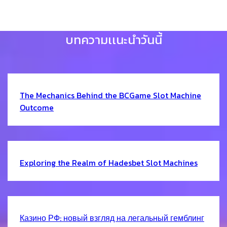
บทความเเนะนำวันนี้
The Mechanics Behind the BCGame Slot Machine
Outcome
Exploring the Realm of Hadesbet Slot Machines
Казино РФ: новый взгляд на легальный гемблинг