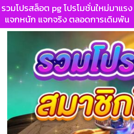
รวมโปรสล็อต pg โปรโมชั่นใหม่มาแรง
แจกหนัก แจกจริง ตลอดการเดิมพัน