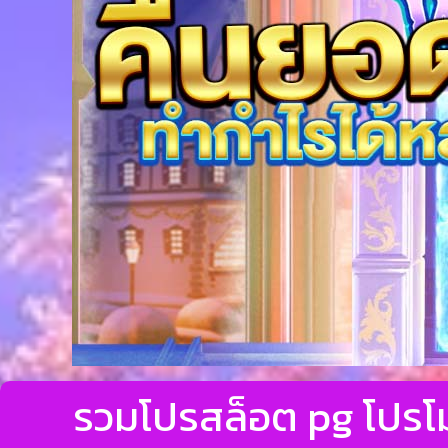
รวมโปรสล็อต pg โปรโม