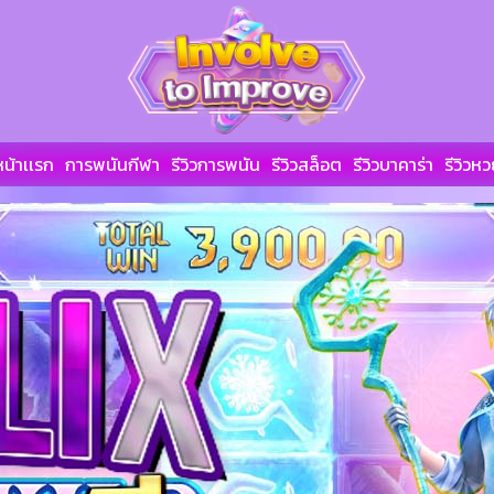
หน้าเเรก
การพนันกีฬา
รีวิวการพนัน
รีวิวสล็อต
รีวิวบาคาร่า
รีวิวหว