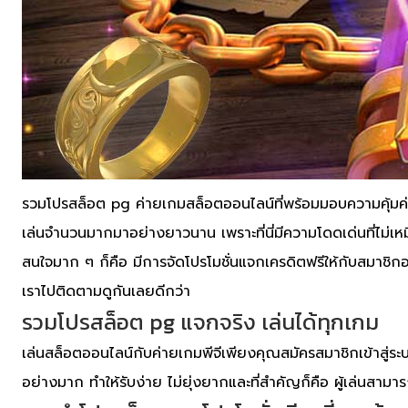
รวมโปรสล็อต pg ค่ายเกมสล็อตออนไลน์ที่พร้อมมอบความคุ้มค่า คว
เล่นจำนวนมากมาอย่างยาวนาน เพราะที่นี่มีความโดดเด่นที่ไม่เห
สนใจมาก ๆ ก็คือ มีการจัดโปรโมชั่นแจกเครดิตฟรีให้กับสมาชิกอย่า
เราไปติดตามดูกันเลยดีกว่า
รวมโปรสล็อต pg แจกจริง เล่นได้ทุกเกม
เล่นสล็อตออนไลน์กับค่ายเกมพีจีเพียงคุณสมัครสมาชิกเข้าสู่ระบ
อย่างมาก ทำให้รับง่าย ไม่ยุ่งยากและที่สำคัญก็คือ ผู้เล่นสามาร