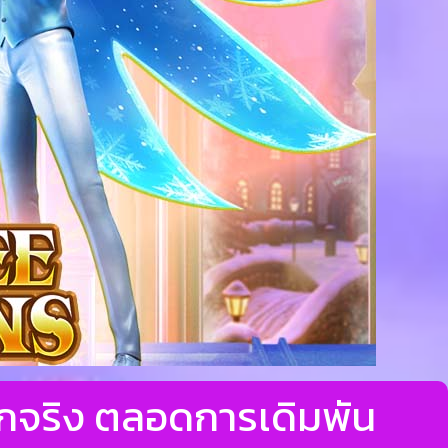
จกจริง ตลอดการเดิมพัน