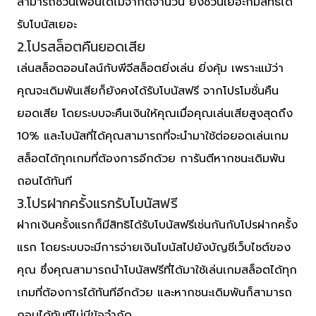
สามารถชวนเพื่อนได้ไม่จำกัดจำนวน ยิ่งชวนเยอะก็มีสิทธิได้
รับโบนัสเยอะ
2.โปรสล็อตคืนยอดเสีย
เล่นสล็อตออนไลน์กับพีจีสล็อตยิ่งเล่น ยิ่งคุ้ม เพราะแม้ว่า
คุณจะเดิมพันเสียก็ยังคงได้รับโบนัสฟรี จากโปรโมชั่นคืน
ยอดเสีย โดยระบบจะคืนเงินให้คุณเมื่อคุณเล่นเสียสูงสุดถึง
10% และโบนัสที่ได้คุณสามารถที่จะนำมาใช้ต่อยอดเล่นเกม
สล็อตได้ทุกเกมที่ต้องการอีกด้วย การันตีหากชนะเดิมพัน
ถอนได้ทันที
3.โปรฝากครั้งแรกรับโบนัสฟรี
ฝากเงินครั้งแรกก็มีสิทธิได้รับโบนัสฟรีเช่นกันกับโปรฝากครั้ง
แรก โดยระบบจะมีการจ่ายเงินโบนัสไปยังบัญชีเว็บไซต์ของ
คุณ ซึ่งคุณสามารถนำโบนัสฟรีที่ได้มาใช้เล่นเกมสล็อตได้ทุก
เกมที่ต้องการได้ทันทีอีกด้วย และหากชนะเดิมพันก็สามารถ
ถอนได้ทันทีไม่มีข้อจำกัด