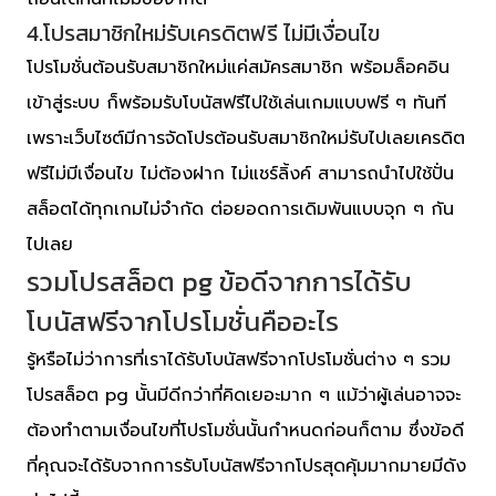
4.โปรสมาชิกใหม่รับเครดิตฟรี ไม่มีเงื่อนไข
โปรโมชั่นต้อนรับสมาชิกใหม่แค่สมัครสมาชิก พร้อมล็อคอิน
เข้าสู่ระบบ ก็พร้อมรับโบนัสฟรีไปใช้เล่นเกมแบบฟรี ๆ ทันที
เพราะเว็บไซต์มีการจัดโปรต้อนรับสมาชิกใหม่รับไปเลยเครดิต
ฟรีไม่มีเงื่อนไข ไม่ต้องฝาก ไม่แชร์ลิ้งค์ สามารถนำไปใช้ปั่น
สล็อตได้ทุกเกมไม่จำกัด ต่อยอดการเดิมพันแบบจุก ๆ กัน
ไปเลย
รวมโปรสล็อต pg ข้อดีจากการได้รับ
โบนัสฟรีจากโปรโมชั่นคืออะไร
รู้หรือไม่ว่าการที่เราได้รับโบนัสฟรีจากโปรโมชั่นต่าง ๆ รวม
โปรสล็อต pg นั้นมีดีกว่าที่คิดเยอะมาก ๆ แม้ว่าผู้เล่นอาจจะ
ต้องทำตามเงื่อนไขที่โปรโมชั่นนั้นกำหนดก่อนก็ตาม ซึ่งข้อดี
ที่คุณจะได้รับจากการรับโบนัสฟรีจากโปรสุดคุ้มมากมายมีดัง