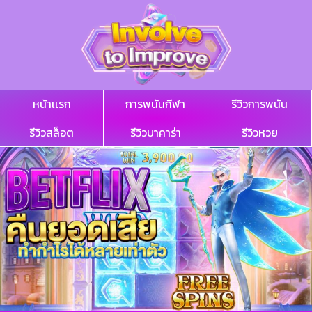
ข้าม
ไป
ยัง
เนื้อหา
หน้าเเรก
การพนันกีฬา
รีวิวการพนัน
รีวิวสล็อต
รีวิวบาคาร่า
รีวิวหวย