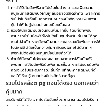
ต่อไปนี้
การได้รับโบนัสฟรีจากโปรโมชั่นต่าง ๆ ช่วยเพิ่มความ
สนุกในการเดิมพันให้กับผู้เล่นอย่างไร้ขีดจำกัด เพราะการ
รับโปรโมชั่นถือเป็นกิจกรรมอย่างหนึ่งที่จะช่วยเพิ่มความ
คุ้มค่าให้กับผู้เล่นอย่างต่อเนื่องนั่นเอง
ช่วยให้นักเดิมพันมีเงินทุนเพิ่มมากขึ้น โดยที่นักพนัน
สามารถนำโบนัสฟรีที่ได้ไปใช้เป็นทุนสำหรับเล่นเกมได้ทุก
เกมไม่จำกัด หากนักพนันสามารถเอาชนะเดิมพันจาการใช้
โบนัสฟรีได้ถือเป็นความคุ้มค่าที่ตอบโจทย์ได้ดีมาก ๆ
เพราะไม่ต้องใช้เงินทุนที่มีอยู่เลยก็ว่าได้
ช่วยให้นักพนันได้ทดลองเล่นเกมจากการใช้โบนัสฟรี
เพราะการใช้โบนัสฟรีเดิมพันเกมสล็อต หากไม่ชนะเดิมพัน
คุณจะได้รับประสบการณ์เล่นที่ดี มีทักษะการเดิมพันที่ดี
และได้เรียนรู้เกมอย่างมีประสิทธิมากที่สุด
รวมโปรสล็อต pg ถอนได้จริง บอกเลยว่า
คุ้มมาก
เครดิตฟรีที่ได้รับ จากโปรโมชั่นสล็อตสามารถถอนได้จริง ๆ