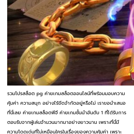
รวมโปรสล็อต pg ค่ายเกมสล็อตออนไลน์ที่พร้อมมอบความ
คุ้มค่า ความสนุก อย่างไร้ขีดจำกัดอยู่หรือไม่ เราขอนำเสนอ
ที่นี่เลย ค่ายเกมสล็อตพีจี ค่ายเกมชั้นนำอันดับ 1 ที่ได้รับการ
ตอบรับจากผู้เล่นจำนวนมากมาอย่างยาวนาน เพราะที่นี่มี
ความโดดเด่นที่ไม่เหมือนใครในเรื่องของความคุ้มค่า เพราะ