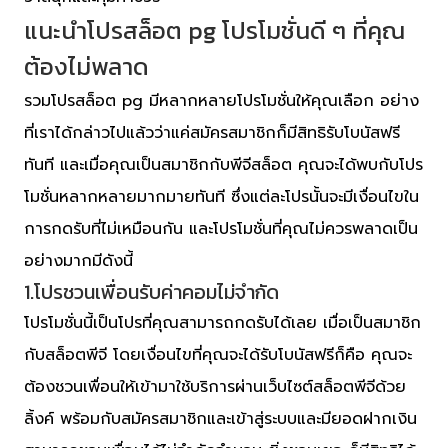
แนะนำโปรสล็อต pg โปรโมชั่นดี ๆ ที่คุณ
ต้องไม่พลาด
รวมโปรสล็อต pg มีหลากหลายโปรโมชั่นให้คุณเลือก อย่าง
ที่เราได้กล่าวไปแล้วว่าแค่สมัครสมาชิกก็มีสิทธิรับโบนัสฟรี
ทันที และเมื่อคุณเป็นสมาชิกกับพีจีสล็อต คุณจะได้พบกับโปร
โมชั่นหลากหลายมากมายทันที ซึ่งแต่ละโปรนั้นจะมีเงื่อนไขใน
การกดรับที่ไม่เหมือนกัน และโปรโมชั่นที่คุณไม่ควรพลาดเป็น
อย่างมากมีดังนี้
1.โปรชวนเพื่อนรับค่าคอมไม่จำกัด
โปรโมชั่นนี้เป็นโปรที่คุณสามารถกดรับได้เลย เมื่อเป็นสมาชิก
กับสล็อตพีจี โดยเงื่อนไขที่คุณจะได้รับโบนัสฟรีก็คือ คุณจะ
ต้องชวนเพื่อนให้เข้ามาใช้บริการผ่านเว็บไซต์สล็อตพีจีด้วย
ลิ้งค์ พร้อมกับสมัครสมาชิกและเข้าสู่ระบบและมียอดฝากเงิน