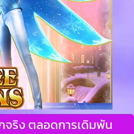
จกจริง ตลอดการเดิมพัน