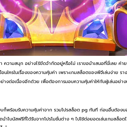
ามสนุก อย่างไร้ขีดจำกัดอยู่หรือไม่ เราขอนำเสนอที่นี่เลย ค่ายเก
มือนใครในเรื่องของความคุ้มค่า เพราะเกมสล็อตของพีจีเล่นง่าย รางว
งต่อเนื่องอีกด้วย เพื่อต้องการมอบความคุ้มค่าให้กับผู้เล่นอย่างน่าป
บก็พร้อมรับความคุ้มค่าจาก รวมโปรสล็อต pg ทันที ก่อนอื่นต้องบอก
ถนำโบนัสฟรีที่ได้รับจากโปรโมชั่นต่าง ๆ ไปใช้ต่อยอดเล่นเกมสล็อตได