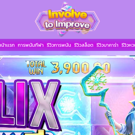
หน้าเเรก
การพนันกีฬา
รีวิวการพนัน
รีวิวสล็อต
รีวิวบาคาร่า
รีวิวหว