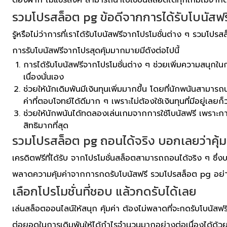
ต้องฝาก ไม่แชร์ลิ้งค์ สามารถนำไปใช้ปั่นสล็อตได้ทุกเกมไม่จ
รวมโปรสล็อต pg ข้อดีจากการได้รับโบนัสฟร
รู้หรือไม่ว่าการที่เราได้รับโบนัสฟรีจากโปรโมชั่นต่าง ๆ รวมโปรส
การรับโบนัสฟรีจากโปรสุดคุ้มมากมายมีดังต่อไปนี้
การได้รับโบนัสฟรีจากโปรโมชั่นต่าง ๆ ช่วยเพิ่มความสนุกในการเ
เนื่องนั่นเอง
ช่วยให้นักเดิมพันมีเงินทุนเพิ่มมากขึ้น โดยที่นักพนันสามาร
ค่าที่ตอบโจทย์ได้ดีมาก ๆ เพราะไม่ต้องใช้เงินทุนที่มีอยู่เลยก็ว
ช่วยให้นักพนันได้ทดลองเล่นเกมจากการใช้โบนัสฟรี เพราะการใ
สิทธิมากที่สุด
รวมโปรสล็อต pg ถอนได้จริง บอกเลยว่าคุ้
เครดิตฟรีที่ได้รับ จากโปรโมชั่นสล็อตสามารถถอนได้จริง ๆ ซึ่งบา
พลาดความคุ้มค่าจากการกดรับโบนัสฟรี รวมโปรสล็อต pg อย่าง
เลือกโปรโมชั่นที่ชอบ แล้วกดรับได้เลย
เล่นสล็อตออนไลน์ให้สนุก คุ้มค่า ต้องไม่พลาดที่จะกดรับโบนัสฟร
ต่อยอดในการเดิมพันให้ได้กำไรจำนวนมากอย่างต่อเนื่องได้ด้วย 