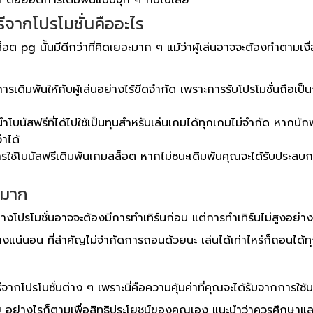
ำกัด ต่อยอดการเดิมพันแบบจุก ๆ กันไปเลย
ีจากโปรโมชั่นคืออะไร
ล็อต pg นั้นมีดีกว่าที่คิดเยอะมาก ๆ แม้ว่าผู้เล่นอาจจะต้องทำตามเงื่
ดิมพันให้กับผู้เล่นอย่างไร้ขีดจำกัด เพราะการรับโปรโมชั่นถือเป็นกิ
ถนำโบนัสฟรีที่ได้ไปใช้เป็นทุนสำหรับเล่นเกมได้ทุกเกมไม่จำกัด หากน
่าได้
ช้โบนัสฟรีเดิมพันเกมสล็อต หากไม่ชนะเดิมพันคุณจะได้รับประสบการณ์เ
มมาก
งโปรโมชั่นอาจจะต้องมีการทำเทิร์นก่อน แต่การทำเทิร์นไม่สูงอย่างที่
แน่นอน ที่สำคัญไม่จำกัดการถอนด้วยนะ เล่นได้เท่าไหร่ก็ถอนได้
ีจากโปรโมชั่นต่าง ๆ เพราะนี่คือความคุ้มค่าที่คุณจะได้รับจากการใ
อย่างไรก็ตามเพื่อสิทธิประโยชน์ของคุณเอง แนะนำว่าควรศึกษาและทำ