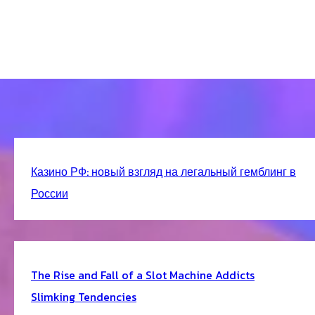
Казино РФ: новый взгляд на легальный гемблинг в
России
The Rise and Fall of a Slot Machine Addicts
Slimking Tendencies