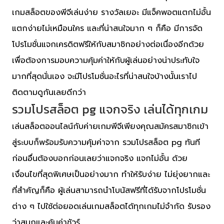
เกมสล็อตของพีจีเล่นง่าย รางวัลเยอะ มีแจ็คพอตแตกไม่อั้น
แตกง่ายไม่เหมือนใคร และที่น่าสนใจมาก ๆ ก็คือ มีการจัด
โปรโมชั่นแจกเครดิตฟรีให้กับสมาชิกอย่างต่อเนื่องอีกด้วย
เพื่อต้องการมอบความคุ้มค่าให้กับผู้เล่นอย่างน่าประทับใจ
มากที่สุดนั่นเอง จะมีโปรโมชั่นอะไรที่น่าสนใจบ้างนั้นเราไป
ติดตามดูกันเลยดีกว่า
รวมโปรสล็อต pg แจกจริง เล่นได้ทุกเกม
เล่นสล็อตออนไลน์กับค่ายเกมพีจีเพียงคุณสมัครสมาชิกเข้า
สู่ระบบก็พร้อมรับความคุ้มค่าจาก รวมโปรสล็อต pg ทันที
ก่อนอื่นต้องบอกก่อนเลยว่าแจกจริง แจกไม่อั้น ด้วย
เงื่อนไขที่สุดพิเศษเป็นอย่างมาก ทำให้รับง่าย ไม่ยุ่งยากและ
ที่สำคัญก็คือ ผู้เล่นสามารถนำโบนัสฟรีที่ได้รับจากโปรโมชั่น
ต่าง ๆ ไปใช้ต่อยอดเล่นเกมสล็อตได้ทุกเกมไม่จำกัด รับรอง
ว่าสนุกและคุ้มค่าชัวร์