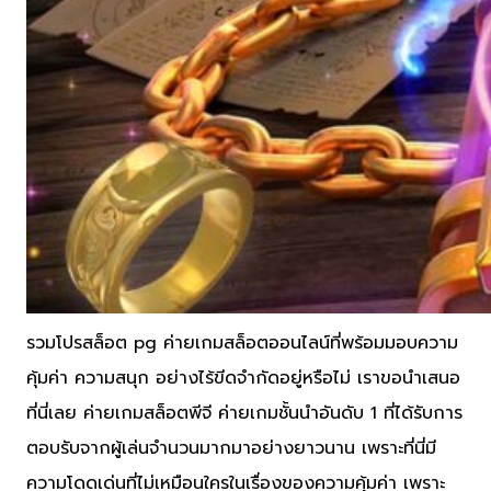
รวมโปรสล็อต pg ค่ายเกมสล็อตออนไลน์ที่พร้อมมอบความ
คุ้มค่า ความสนุก อย่างไร้ขีดจำกัดอยู่หรือไม่ เราขอนำเสนอ
ที่นี่เลย ค่ายเกมสล็อตพีจี ค่ายเกมชั้นนำอันดับ 1 ที่ได้รับการ
ตอบรับจากผู้เล่นจำนวนมากมาอย่างยาวนาน เพราะที่นี่มี
ความโดดเด่นที่ไม่เหมือนใครในเรื่องของความคุ้มค่า เพราะ