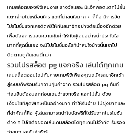
เกมสล็อตของพีจีเล่นง่าย รางวัลเยอะ มีแจ็คพอตแตกไม่อั้น
แตกง่ายไม่เหมือนใคร และที่น่าสนใจมาก ๆ ก็คือ มีการจัด
โปรโมชั่นแจกเครดิตฟรีให้กับสมาชิกอย่างต่อเนื่องอีกด้วย
เพื่อต้องการมอบความคุ้มค่าให้กับผู้เล่นอย่างน่าประทับใจ
มากที่สุดนั่นเอง จะมีโปรโมชั่นอะไรที่น่าสนใจบ้างนั้นเราไป
ติดตามดูกันเลยดีกว่า
รวมโปรสล็อต pg แจกจริง เล่นได้ทุกเกม
เล่นสล็อตออนไลน์กับค่ายเกมพีจีเพียงคุณสมัครสมาชิกเข้า
สู่ระบบก็พร้อมรับความคุ้มค่าจาก รวมโปรสล็อต pg ทันที
ก่อนอื่นต้องบอกก่อนเลยว่าแจกจริง แจกไม่อั้น ด้วย
เงื่อนไขที่สุดพิเศษเป็นอย่างมาก ทำให้รับง่าย ไม่ยุ่งยากและ
ที่สำคัญก็คือ ผู้เล่นสามารถนำโบนัสฟรีที่ได้รับจากโปรโมชั่น
ต่าง ๆ ไปใช้ต่อยอดเล่นเกมสล็อตได้ทุกเกมไม่จำกัด รับรอง
ว่าสนุกและคุ้มค่าชัวร์