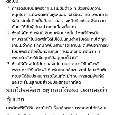
ต่อไปนี้
การได้รับโบนัสฟรีจากโปรโมชั่นต่าง ๆ ช่วยเพิ่มความ
สนุกในการเดิมพันให้กับผู้เล่นอย่างไร้ขีดจำกัด เพราะการ
รับโปรโมชั่นถือเป็นกิจกรรมอย่างหนึ่งที่จะช่วยเพิ่มความ
คุ้มค่าให้กับผู้เล่นอย่างต่อเนื่องนั่นเอง
ช่วยให้นักเดิมพันมีเงินทุนเพิ่มมากขึ้น โดยที่นักพนัน
สามารถนำโบนัสฟรีที่ได้ไปใช้เป็นทุนสำหรับเล่นเกมได้ทุก
เกมไม่จำกัด หากนักพนันสามารถเอาชนะเดิมพันจาการใช้
โบนัสฟรีได้ถือเป็นความคุ้มค่าที่ตอบโจทย์ได้ดีมาก ๆ
เพราะไม่ต้องใช้เงินทุนที่มีอยู่เลยก็ว่าได้
ช่วยให้นักพนันได้ทดลองเล่นเกมจากการใช้โบนัสฟรี
เพราะการใช้โบนัสฟรีเดิมพันเกมสล็อต หากไม่ชนะเดิมพัน
คุณจะได้รับประสบการณ์เล่นที่ดี มีทักษะการเดิมพันที่ดี
และได้เรียนรู้เกมอย่างมีประสิทธิมากที่สุด
รวมโปรสล็อต pg ถอนได้จริง บอกเลยว่า
คุ้มมาก
เครดิตฟรีที่ได้รับ จากโปรโมชั่นสล็อตสามารถถอนได้จริง ๆ