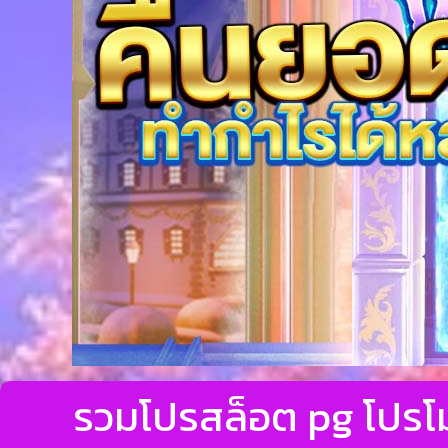
รวมโปรสล็อต pg โปรโม