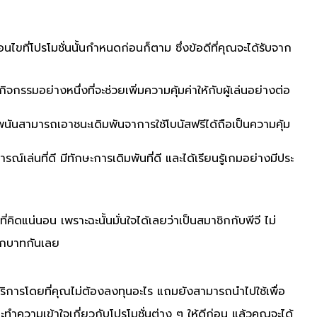
อนไขที่โปรโมชั่นนั้นกำหนดก่อนก็ตาม ซึ่งข้อดีที่คุณจะได้รับจาก
จกรรมอย่างหนึ่งที่จะช่วยเพิ่มความคุ้มค่าให้กับผู้เล่นอย่างต่อ
ักพนันสามารถเอาชนะเดิมพันจาการใช้โบนัสฟรีได้ถือเป็นความคุ้ม
ล่นที่ดี มีทักษะการเดิมพันที่ดี และได้เรียนรู้เกมอย่างมีประ
คิดแน่นอน เพราะฉะนั้นมั่นใจได้เลยว่าเป็นสมาชิกกับพีจี ไม่
ทุกบาทกันเลย
ช้บริการโดยที่คุณไม่ต้องลงทุนอะไร แถมยังสามารถนำไปใช้เพื่อ
ความเข้าใจเกี่ยวกับโปรโมชั่นต่าง ๆ ให้ดีก่อน แล้วคุณจะได้