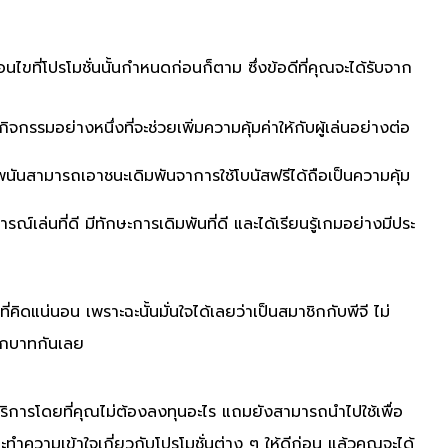
อนไขที่โปรโมชั่นนั้นกำหนดก่อนก็ตาม ซึ่งข้อดีที่คุณจะได้รับจาก
จกรรมอย่างหนึ่งที่จะช่วยเพิ่มความคุ้มค่าให้กับผู้เล่นอย่างต่อ
ักพนันสามารถเอาชนะเดิมพันจาการใช้โบนัสฟรีได้ถือเป็นความคุ้ม
ล่นที่ดี มีทักษะการเดิมพันที่ดี และได้เรียนรู้เกมอย่างมีประ
คิดแน่นอน เพราะฉะนั้นมั่นใจได้เลยว่าเป็นสมาชิกกับพีจี ไม่
ทุกบาทกันเลย
ช้บริการโดยที่คุณไม่ต้องลงทุนอะไร แถมยังสามารถนำไปใช้เพื่อ
ความเข้าใจเกี่ยวกับโปรโมชั่นต่าง ๆ ให้ดีก่อน แล้วคุณจะได้