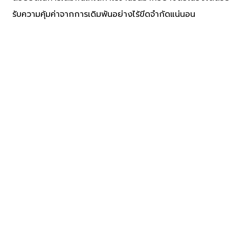
รับความคุ้มค่าจากการเดิมพันอย่างไร้ขีดจำกัดแน่นอน