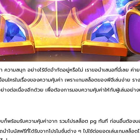
ามสนุก อย่างไร้ขีดจำกัดอยู่หรือไม่ เราขอนำเสนอที่นี่เลย ค่ายเก
มือนใครในเรื่องของความคุ้มค่า เพราะเกมสล็อตของพีจีเล่นง่าย รางว
งต่อเนื่องอีกด้วย เพื่อต้องการมอบความคุ้มค่าให้กับผู้เล่นอย่างน่าป
บก็พร้อมรับความคุ้มค่าจาก รวมโปรสล็อต pg ทันที ก่อนอื่นต้องบอก
ถนำโบนัสฟรีที่ได้รับจากโปรโมชั่นต่าง ๆ ไปใช้ต่อยอดเล่นเกมสล็อตได