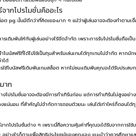
ำกัด ต่อยอดการเดิมพันแบบจุก ๆ กันไปเลย
ีจากโปรโมชั่นคืออะไร
ล็อต pg นั้นมีดีกว่าที่คิดเยอะมาก ๆ แม้ว่าผู้เล่นอาจจะต้องทำตามเงื่
ดิมพันให้กับผู้เล่นอย่างไร้ขีดจำกัด เพราะการรับโปรโมชั่นถือเป็นกิ
ถนำโบนัสฟรีที่ได้ไปใช้เป็นทุนสำหรับเล่นเกมได้ทุกเกมไม่จำกัด หากน
่าได้
ช้โบนัสฟรีเดิมพันเกมสล็อต หากไม่ชนะเดิมพันคุณจะได้รับประสบการณ์เ
มมาก
งโปรโมชั่นอาจจะต้องมีการทำเทิร์นก่อน แต่การทำเทิร์นไม่สูงอย่างที่
แน่นอน ที่สำคัญไม่จำกัดการถอนด้วยนะ เล่นได้เท่าไหร่ก็ถอนได้
ีจากโปรโมชั่นต่าง ๆ เพราะนี่คือความคุ้มค่าที่คุณจะได้รับจากการใ
อย่างไรก็ตามเพื่อสิทธิประโยชน์ของคุณเอง แนะนำว่าควรศึกษาและทำ