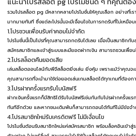
แนะนำโปรสล็อต pg โปรโมชั่นดี ๆ ที่คุณต้อ
รวมโปรสล็อต pg มีหลากหลายโปรโมชั่นให้คุณเลือก อย่างที่เราไ
มากมายทันที ซึ่งแต่ละโปรนั้นจะมีเงื่อนไขในการกดรับที่ไม่เหมือ
1.โปรชวนเพื่อนรับค่าคอมไม่จำกัด
โปรโมชั่นนี้เป็นโปรที่คุณสามารถกดรับได้เลย เมื่อเป็นสมาชิกกับส
สมัครสมาชิกและเข้าสู่ระบบและมียอดฝากเงิน สามารถชวนเพื่อนได
2.โปรสล็อตคืนยอดเสีย
เล่นสล็อตออนไลน์กับพีจีสล็อตยิ่งเล่น ยิ่งคุ้ม เพราะแม้ว่าคุณจ
คุณสามารถที่จะนำมาใช้ต่อยอดเล่นเกมสล็อตได้ทุกเกมที่ต้องกา
3.โปรฝากครั้งแรกรับโบนัสฟรี
ฝากเงินครั้งแรกก็มีสิทธิได้รับโบนัสฟรีเช่นกันกับโปรฝากครั้ง
ทันทีอีกด้วย และหากชนะเดิมพันก็สามารถถอนได้ทันทีไม่มีข้อจำ
4.โปรสมาชิกใหม่รับเครดิตฟรี ไม่มีเงื่อนไข
โปรโมชั่นต้อนรับสมาชิกใหม่แค่สมัครสมาชิก พร้อมล็อคอินเข้าสู่ร