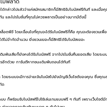
งไม่พลาด
ด้กล่าวไปแล้วว่าแค่สมัครสมาชิกก็มีสิทธิรับโบนัสฟรีทันที และเมื
นกัน และโปรโมชั่นที่คุณไม่ควรพลาดเป็นอย่างมากมีดังนี้
ล็อตพีจี โดยเงื่อนไขที่คุณจะได้รับโบนัสฟรีก็คือ คุณจะต้องชวนเพื่อน
้ไม่จำกัดจำนวน ยิ่งชวนเยอะก็มีสิทธิได้รับโบนัสเยอะ
ะเดิมพันเสียก็ยังคงได้รับโบนัสฟรี จากโปรโมชั่นคืนยอดเสีย โดยระบบจ
รอีกด้วย การันตีหากชนะเดิมพันถอนได้ทันที
แรก โดยระบบจะมีการจ่ายเงินโบนัสไปยังบัญชีเว็บไซต์ของคุณ ซึ่งคุณส
กัด
ะบบ ก็พร้อมรับโบนัสฟรีไปใช้เล่นเกมแบบฟรี ๆ ทันที เพราะเว็บไซต์มี