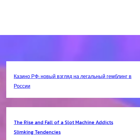
Казино РФ: новый взгляд на легальный гемблинг в
России
The Rise and Fall of a Slot Machine Addicts
Slimking Tendencies