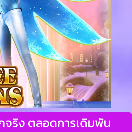
จกจริง ตลอดการเดิมพัน