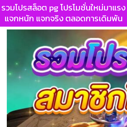
รวมโปรสล็อต pg โปรโมชั่นใหม่มาแรง
แจกหนัก แจกจริง ตลอดการเดิมพัน