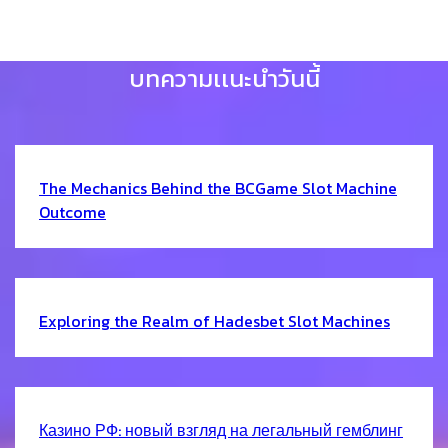
บทความเเนะนำวันนี้
The Mechanics Behind the BCGame Slot Machine
Outcome
Exploring the Realm of Hadesbet Slot Machines
Казино РФ: новый взгляд на легальный гемблинг