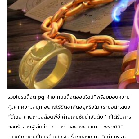
รวมโปรสล็อต pg ค่ายเกมสล็อตออนไลน์ที่พร้อมมอบความ
คุ้มค่า ความสนุก อย่างไร้ขีดจำกัดอยู่หรือไม่ เราขอนำเสนอ
ที่นี่เลย ค่ายเกมสล็อตพีจี ค่ายเกมชั้นนำอันดับ 1 ที่ได้รับการ
ตอบรับจากผู้เล่นจำนวนมากมาอย่างยาวนาน เพราะที่นี่มี
ความโดดเด่นที่ไม่เหมือนใครในเรื่องของความคุ้มค่า เพราะ