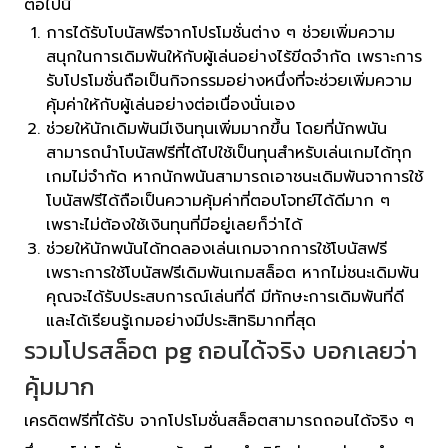
ต่อไปนี้
การได้รับโบนัสฟรีจากโปรโมชั่นต่าง ๆ ช่วยเพิ่มความ
สนุกในการเดิมพันให้กับผู้เล่นอย่างไร้ขีดจำกัด เพราะการ
รับโปรโมชั่นถือเป็นกิจกรรมอย่างหนึ่งที่จะช่วยเพิ่มความ
คุ้มค่าให้กับผู้เล่นอย่างต่อเนื่องนั่นเอง
ช่วยให้นักเดิมพันมีเงินทุนเพิ่มมากขึ้น โดยที่นักพนัน
สามารถนำโบนัสฟรีที่ได้ไปใช้เป็นทุนสำหรับเล่นเกมได้ทุก
เกมไม่จำกัด หากนักพนันสามารถเอาชนะเดิมพันจาการใช้
โบนัสฟรีได้ถือเป็นความคุ้มค่าที่ตอบโจทย์ได้ดีมาก ๆ
เพราะไม่ต้องใช้เงินทุนที่มีอยู่เลยก็ว่าได้
ช่วยให้นักพนันได้ทดลองเล่นเกมจากการใช้โบนัสฟรี
เพราะการใช้โบนัสฟรีเดิมพันเกมสล็อต หากไม่ชนะเดิมพัน
คุณจะได้รับประสบการณ์เล่นที่ดี มีทักษะการเดิมพันที่ดี
และได้เรียนรู้เกมอย่างมีประสิทธิมากที่สุด
รวมโปรสล็อต pg ถอนได้จริง บอกเลยว่า
คุ้มมาก
เครดิตฟรีที่ได้รับ จากโปรโมชั่นสล็อตสามารถถอนได้จริง ๆ