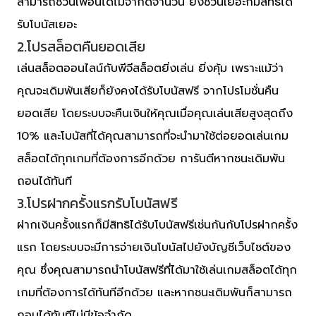
สามารถชวนเพื่อนได้ไม่จำกัดจำนวน ยิ่งชวนเยอะก็มีสิทธิได้
รับโบนัสเยอะ
2.โปรสล็อตคืนยอดเสีย
เล่นสล็อตออนไลน์กับพีจีสล็อตยิ่งเล่น ยิ่งคุ้ม เพราะแม้ว่า
คุณจะเดิมพันเสียก็ยังคงได้รับโบนัสฟรี จากโปรโมชั่นคืน
ยอดเสีย โดยระบบจะคืนเงินให้คุณเมื่อคุณเล่นเสียสูงสุดถึง
10% และโบนัสที่ได้คุณสามารถที่จะนำมาใช้ต่อยอดเล่นเกม
สล็อตได้ทุกเกมที่ต้องการอีกด้วย การันตีหากชนะเดิมพัน
ถอนได้ทันที
3.โปรฝากครั้งแรกรับโบนัสฟรี
ฝากเงินครั้งแรกก็มีสิทธิได้รับโบนัสฟรีเช่นกันกับโปรฝากครั้ง
แรก โดยระบบจะมีการจ่ายเงินโบนัสไปยังบัญชีเว็บไซต์ของ
คุณ ซึ่งคุณสามารถนำโบนัสฟรีที่ได้มาใช้เล่นเกมสล็อตได้ทุก
เกมที่ต้องการได้ทันทีอีกด้วย และหากชนะเดิมพันก็สามารถ
ถอนได้ทันทีไม่มีข้อจำกัด