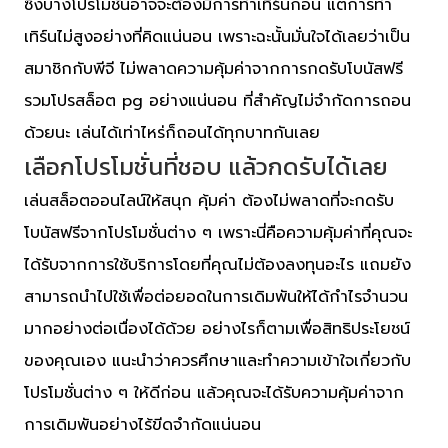
ซึ่งบางโปรโมชั่นอาจจะต้องมีการทำเทิร์นก่อน แต่การทำ
เทิร์นไม่สูงอย่างที่คิดแน่นอน เพราะฉะนั้นมั่นใจได้เลยว่าเป็น
สมาชิกกับพีจี ไม่พลาดความคุ้มค่าจากการกดรับโบนัสฟรี
รวมโปรสล็อต pg อย่างแน่นอน ที่สำคัญไม่จำกัดการถอน
ด้วยนะ เล่นได้เท่าไหร่ก็ถอนได้ทุกบาทกันเลย
เลือกโปรโมชั่นที่ชอบ แล้วกดรับได้เลย
เล่นสล็อตออนไลน์ให้สนุก คุ้มค่า ต้องไม่พลาดที่จะกดรับ
โบนัสฟรีจากโปรโมชั่นต่าง ๆ เพราะนี่คือความคุ้มค่าที่คุณจะ
ได้รับจากการใช้บริการโดยที่คุณไม่ต้องลงทุนอะไร แถมยัง
สามารถนำไปใช้เพื่อต่อยอดในการเดิมพันให้ได้กำไรจำนวน
มากอย่างต่อเนื่องได้ด้วย อย่างไรก็ตามเพื่อสิทธิประโยชน์
ของคุณเอง แนะนำว่าควรศึกษาและทำความเข้าใจเกี่ยวกับ
โปรโมชั่นต่าง ๆ ให้ดีก่อน แล้วคุณจะได้รับความคุ้มค่าจาก
การเดิมพันอย่างไร้ขีดจำกัดแน่นอน