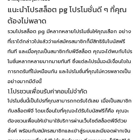
แนะนำโปรสล็อต pg โปรโมชั่นดี ๆ ที่คุณ
ต้องไม่พลาด
รวมโปรสล็อต pg มีหลากหลายโปรโมชั่นให้คุณเลือก อย่าง
ที่เราได้กล่าวไปแล้วว่าแค่สมัครสมาชิกก็มีสิทธิรับโบนัสฟรี
ทันที และเมื่อคุณเป็นสมาชิกกับพีจีสล็อต คุณจะได้พบกับโปร
โมชั่นหลากหลายมากมายทันที ซึ่งแต่ละโปรนั้นจะมีเงื่อนไขใน
การกดรับที่ไม่เหมือนกัน และโปรโมชั่นที่คุณไม่ควรพลาดเป็น
อย่างมากมีดังนี้
1.โปรชวนเพื่อนรับค่าคอมไม่จำกัด
โปรโมชั่นนี้เป็นโปรที่คุณสามารถกดรับได้เลย เมื่อเป็นสมาชิก
กับสล็อตพีจี โดยเงื่อนไขที่คุณจะได้รับโบนัสฟรีก็คือ คุณจะ
ต้องชวนเพื่อนให้เข้ามาใช้บริการผ่านเว็บไซต์สล็อตพีจีด้วย
ลิ้งค์ พร้อมกับสมัครสมาชิกและเข้าสู่ระบบและมียอดฝากเงิน