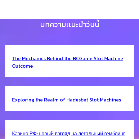
บทความเเนะนำวันนี้
The Mechanics Behind the BCGame Slot Machine
Outcome
Exploring the Realm of Hadesbet Slot Machines
Казино РФ: новый взгляд на легальный гемблинг