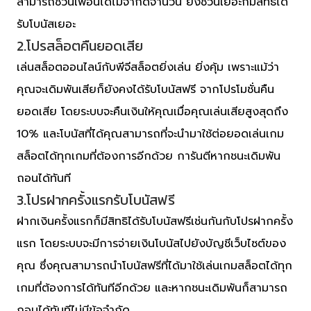
สามารถชวนเพื่อนได้ไม่จำกัดจำนวน ยิ่งชวนเยอะก็มีสิทธิได้
รับโบนัสเยอะ
2.โปรสล็อตคืนยอดเสีย
เล่นสล็อตออนไลน์กับพีจีสล็อตยิ่งเล่น ยิ่งคุ้ม เพราะแม้ว่า
คุณจะเดิมพันเสียก็ยังคงได้รับโบนัสฟรี จากโปรโมชั่นคืน
ยอดเสีย โดยระบบจะคืนเงินให้คุณเมื่อคุณเล่นเสียสูงสุดถึง
10% และโบนัสที่ได้คุณสามารถที่จะนำมาใช้ต่อยอดเล่นเกม
สล็อตได้ทุกเกมที่ต้องการอีกด้วย การันตีหากชนะเดิมพัน
ถอนได้ทันที
3.โปรฝากครั้งแรกรับโบนัสฟรี
ฝากเงินครั้งแรกก็มีสิทธิได้รับโบนัสฟรีเช่นกันกับโปรฝากครั้ง
แรก โดยระบบจะมีการจ่ายเงินโบนัสไปยังบัญชีเว็บไซต์ของ
คุณ ซึ่งคุณสามารถนำโบนัสฟรีที่ได้มาใช้เล่นเกมสล็อตได้ทุก
เกมที่ต้องการได้ทันทีอีกด้วย และหากชนะเดิมพันก็สามารถ
ถอนได้ทันทีไม่มีข้อจำกัด