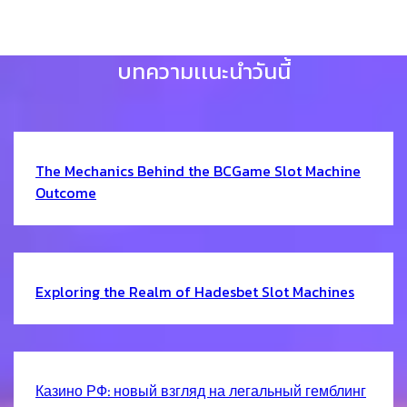
บทความเเนะนำวันนี้
The Mechanics Behind the BCGame Slot Machine
Outcome
Exploring the Realm of Hadesbet Slot Machines
Казино РФ: новый взгляд на легальный гемблинг