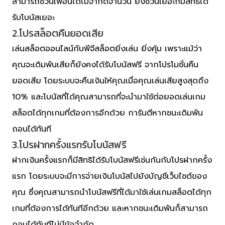
สามารถชวนเพื่อนได้ไม่จำกัดจำนวน ยิ่งชวนเยอะก็มีสิทธิได้
รับโบนัสเยอะ
2.โปรสล็อตคืนยอดเสีย
เล่นสล็อตออนไลน์กับพีจีสล็อตยิ่งเล่น ยิ่งคุ้ม เพราะแม้ว่า
คุณจะเดิมพันเสียก็ยังคงได้รับโบนัสฟรี จากโปรโมชั่นคืน
ยอดเสีย โดยระบบจะคืนเงินให้คุณเมื่อคุณเล่นเสียสูงสุดถึง
10% และโบนัสที่ได้คุณสามารถที่จะนำมาใช้ต่อยอดเล่นเกม
สล็อตได้ทุกเกมที่ต้องการอีกด้วย การันตีหากชนะเดิมพัน
ถอนได้ทันที
3.โปรฝากครั้งแรกรับโบนัสฟรี
ฝากเงินครั้งแรกก็มีสิทธิได้รับโบนัสฟรีเช่นกันกับโปรฝากครั้ง
แรก โดยระบบจะมีการจ่ายเงินโบนัสไปยังบัญชีเว็บไซต์ของ
คุณ ซึ่งคุณสามารถนำโบนัสฟรีที่ได้มาใช้เล่นเกมสล็อตได้ทุก
เกมที่ต้องการได้ทันทีอีกด้วย และหากชนะเดิมพันก็สามารถ
ถอนได้ทันทีไม่มีข้อจำกัด