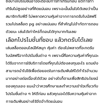
ซึ่งบางโปรโมชั่นอาจจะต้องมีการทำเทิร์นก่อน แต่การทำ
เทิร์นไม่สูงอย่างที่คิดแน่นอน เพราะฉะนั้นมั่นใจได้เลยว่าเป็น
สมาชิกกับพีจี ไม่พลาดความคุ้มค่าจากการกดรับโบนัสฟรี
รวมโปรสล็อต pg อย่างแน่นอน ที่สำคัญไม่จำกัดการถอน
ด้วยนะ เล่นได้เท่าไหร่ก็ถอนได้ทุกบาทกันเลย
เลือกโปรโมชั่นที่ชอบ แล้วกดรับได้เลย
เล่นสล็อตออนไลน์ให้สนุก คุ้มค่า ต้องไม่พลาดที่จะกดรับ
โบนัสฟรีจากโปรโมชั่นต่าง ๆ เพราะนี่คือความคุ้มค่าที่คุณจะ
ได้รับจากการใช้บริการโดยที่คุณไม่ต้องลงทุนอะไร แถมยัง
สามารถนำไปใช้เพื่อต่อยอดในการเดิมพันให้ได้กำไรจำนวน
มากอย่างต่อเนื่องได้ด้วย อย่างไรก็ตามเพื่อสิทธิประโยชน์
ของคุณเอง แนะนำว่าควรศึกษาและทำความเข้าใจเกี่ยวกับ
โปรโมชั่นต่าง ๆ ให้ดีก่อน แล้วคุณจะได้รับความคุ้มค่าจาก
การเดิมพันอย่างไร้ขีดจำกัดแน่นอน