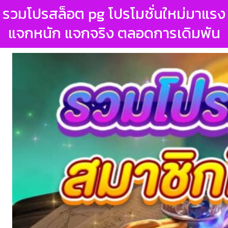
รวมโปรสล็อต pg โปรโมชั่นใหม่มาแรง
แจกหนัก แจกจริง ตลอดการเดิมพัน