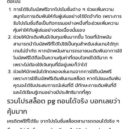
ต่อไปนี้
การได้รับโบนัสฟรีจากโปรโมชั่นต่าง ๆ ช่วยเพิ่มความ
สนุกในการเดิมพันให้กับผู้เล่นอย่างไร้ขีดจำกัด เพราะการ
รับโปรโมชั่นถือเป็นกิจกรรมอย่างหนึ่งที่จะช่วยเพิ่มความ
คุ้มค่าให้กับผู้เล่นอย่างต่อเนื่องนั่นเอง
ช่วยให้นักเดิมพันมีเงินทุนเพิ่มมากขึ้น โดยที่นักพนัน
สามารถนำโบนัสฟรีที่ได้ไปใช้เป็นทุนสำหรับเล่นเกมได้ทุก
เกมไม่จำกัด หากนักพนันสามารถเอาชนะเดิมพันจาการใช้
โบนัสฟรีได้ถือเป็นความคุ้มค่าที่ตอบโจทย์ได้ดีมาก ๆ
เพราะไม่ต้องใช้เงินทุนที่มีอยู่เลยก็ว่าได้
ช่วยให้นักพนันได้ทดลองเล่นเกมจากการใช้โบนัสฟรี
เพราะการใช้โบนัสฟรีเดิมพันเกมสล็อต หากไม่ชนะเดิมพัน
คุณจะได้รับประสบการณ์เล่นที่ดี มีทักษะการเดิมพันที่ดี
และได้เรียนรู้เกมอย่างมีประสิทธิมากที่สุด
รวมโปรสล็อต pg ถอนได้จริง บอกเลยว่า
คุ้มมาก
เครดิตฟรีที่ได้รับ จากโปรโมชั่นสล็อตสามารถถอนได้จริง ๆ