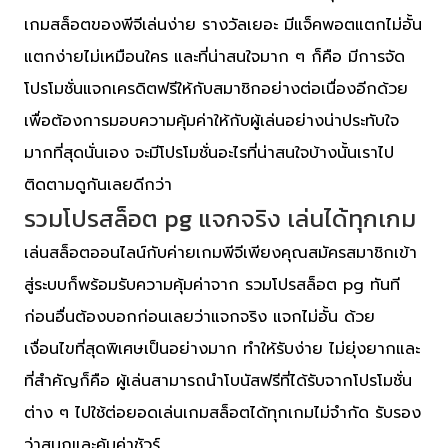
เกมสล็อตของพีจีเล่นง่าย รางวัลเยอะ มีแจ็คพอตแตกไม่อั้น
แตกง่ายไม่เหมือนใคร และที่น่าสนใจมาก ๆ ก็คือ มีการจัด
โปรโมชั่นแจกเครดิตฟรีให้กับสมาชิกอย่างต่อเนื่องอีกด้วย
เพื่อต้องการมอบความคุ้มค่าให้กับผู้เล่นอย่างน่าประทับใจ
มากที่สุดนั่นเอง จะมีโปรโมชั่นอะไรที่น่าสนใจบ้างนั้นเราไป
ติดตามดูกันเลยดีกว่า
รวมโปรสล็อต pg แจกจริง เล่นได้ทุกเกม
เล่นสล็อตออนไลน์กับค่ายเกมพีจีเพียงคุณสมัครสมาชิกเข้า
สู่ระบบก็พร้อมรับความคุ้มค่าจาก รวมโปรสล็อต pg ทันที
ก่อนอื่นต้องบอกก่อนเลยว่าแจกจริง แจกไม่อั้น ด้วย
เงื่อนไขที่สุดพิเศษเป็นอย่างมาก ทำให้รับง่าย ไม่ยุ่งยากและ
ที่สำคัญก็คือ ผู้เล่นสามารถนำโบนัสฟรีที่ได้รับจากโปรโมชั่น
ต่าง ๆ ไปใช้ต่อยอดเล่นเกมสล็อตได้ทุกเกมไม่จำกัด รับรอง
ว่าสนุกและคุ้มค่าชัวร์