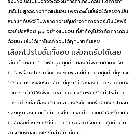
ซึ่งบางโปรโมชั่นอาจจะต้องมีการทำเทิร์นก่อน แต่การทำ
เทิร์นไม่สูงอย่างที่คิดแน่นอน เพราะฉะนั้นมั่นใจได้เลยว่าเป็น
สมาชิกกับพีจี ไม่พลาดความคุ้มค่าจากการกดรับโบนัสฟรี
รวมโปรสล็อต pg อย่างแน่นอน ที่สำคัญไม่จำกัดการถอน
ด้วยนะ เล่นได้เท่าไหร่ก็ถอนได้ทุกบาทกันเลย
เลือกโปรโมชั่นที่ชอบ แล้วกดรับได้เลย
เล่นสล็อตออนไลน์ให้สนุก คุ้มค่า ต้องไม่พลาดที่จะกดรับ
โบนัสฟรีจากโปรโมชั่นต่าง ๆ เพราะนี่คือความคุ้มค่าที่คุณจะ
ได้รับจากการใช้บริการโดยที่คุณไม่ต้องลงทุนอะไร แถมยัง
สามารถนำไปใช้เพื่อต่อยอดในการเดิมพันให้ได้กำไรจำนวน
มากอย่างต่อเนื่องได้ด้วย อย่างไรก็ตามเพื่อสิทธิประโยชน์
ของคุณเอง แนะนำว่าควรศึกษาและทำความเข้าใจเกี่ยวกับ
โปรโมชั่นต่าง ๆ ให้ดีก่อน แล้วคุณจะได้รับความคุ้มค่าจาก
การเดิมพันอย่างไร้ขีดจำกัดแน่นอน