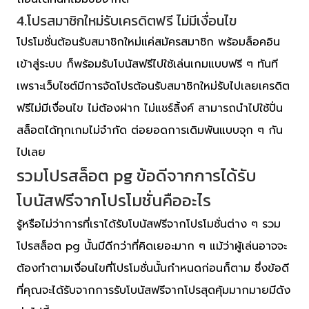
4.โปรสมาชิกใหม่รับเครดิตฟรี ไม่มีเงื่อนไข
โปรโมชั่นต้อนรับสมาชิกใหม่แค่สมัครสมาชิก พร้อมล็อคอิน
เข้าสู่ระบบ ก็พร้อมรับโบนัสฟรีไปใช้เล่นเกมแบบฟรี ๆ ทันที
เพราะเว็บไซต์มีการจัดโปรต้อนรับสมาชิกใหม่รับไปเลยเครดิต
ฟรีไม่มีเงื่อนไข ไม่ต้องฝาก ไม่แชร์ลิ้งค์ สามารถนำไปใช้ปั่น
สล็อตได้ทุกเกมไม่จำกัด ต่อยอดการเดิมพันแบบจุก ๆ กัน
ไปเลย
รวมโปรสล็อต pg ข้อดีจากการได้รับ
โบนัสฟรีจากโปรโมชั่นคืออะไร
รู้หรือไม่ว่าการที่เราได้รับโบนัสฟรีจากโปรโมชั่นต่าง ๆ รวม
โปรสล็อต pg นั้นมีดีกว่าที่คิดเยอะมาก ๆ แม้ว่าผู้เล่นอาจจะ
ต้องทำตามเงื่อนไขที่โปรโมชั่นนั้นกำหนดก่อนก็ตาม ซึ่งข้อดี
ที่คุณจะได้รับจากการรับโบนัสฟรีจากโปรสุดคุ้มมากมายมีดัง