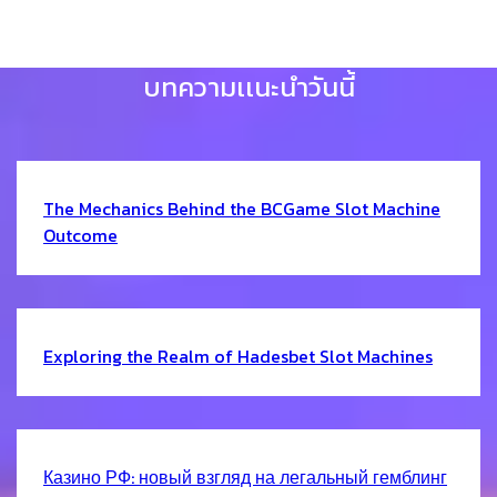
บทความเเนะนำวันนี้
The Mechanics Behind the BCGame Slot Machine
Outcome
Exploring the Realm of Hadesbet Slot Machines
Казино РФ: новый взгляд на легальный гемблинг