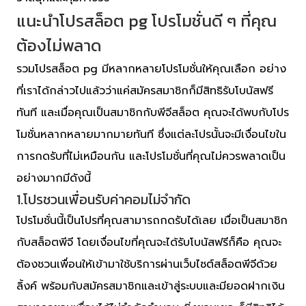
แนะนำโปรสล็อต pg โปรโมชั่นดี ๆ ที่คุณ
ต้องไม่พลาด
รวมโปรสล็อต pg มีหลากหลายโปรโมชั่นให้คุณเลือก อย่าง
ที่เราได้กล่าวไปแล้วว่าแค่สมัครสมาชิกก็มีสิทธิรับโบนัสฟรี
ทันที และเมื่อคุณเป็นสมาชิกกับพีจีสล็อต คุณจะได้พบกับโปร
โมชั่นหลากหลายมากมายทันที ซึ่งแต่ละโปรนั้นจะมีเงื่อนไขใน
การกดรับที่ไม่เหมือนกัน และโปรโมชั่นที่คุณไม่ควรพลาดเป็น
อย่างมากมีดังนี้
1.โปรชวนเพื่อนรับค่าคอมไม่จำกัด
โปรโมชั่นนี้เป็นโปรที่คุณสามารถกดรับได้เลย เมื่อเป็นสมาชิก
กับสล็อตพีจี โดยเงื่อนไขที่คุณจะได้รับโบนัสฟรีก็คือ คุณจะ
ต้องชวนเพื่อนให้เข้ามาใช้บริการผ่านเว็บไซต์สล็อตพีจีด้วย
ลิ้งค์ พร้อมกับสมัครสมาชิกและเข้าสู่ระบบและมียอดฝากเงิน