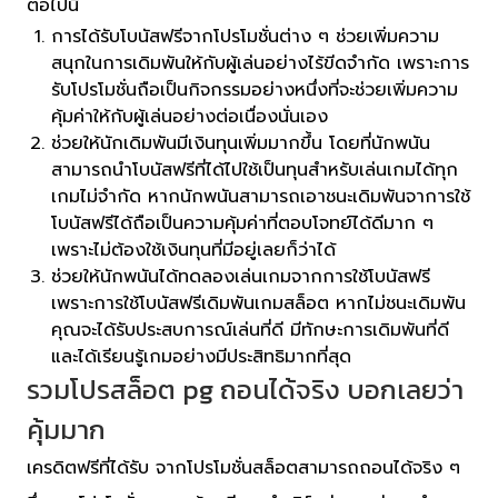
ต่อไปนี้
การได้รับโบนัสฟรีจากโปรโมชั่นต่าง ๆ ช่วยเพิ่มความ
สนุกในการเดิมพันให้กับผู้เล่นอย่างไร้ขีดจำกัด เพราะการ
รับโปรโมชั่นถือเป็นกิจกรรมอย่างหนึ่งที่จะช่วยเพิ่มความ
คุ้มค่าให้กับผู้เล่นอย่างต่อเนื่องนั่นเอง
ช่วยให้นักเดิมพันมีเงินทุนเพิ่มมากขึ้น โดยที่นักพนัน
สามารถนำโบนัสฟรีที่ได้ไปใช้เป็นทุนสำหรับเล่นเกมได้ทุก
เกมไม่จำกัด หากนักพนันสามารถเอาชนะเดิมพันจาการใช้
โบนัสฟรีได้ถือเป็นความคุ้มค่าที่ตอบโจทย์ได้ดีมาก ๆ
เพราะไม่ต้องใช้เงินทุนที่มีอยู่เลยก็ว่าได้
ช่วยให้นักพนันได้ทดลองเล่นเกมจากการใช้โบนัสฟรี
เพราะการใช้โบนัสฟรีเดิมพันเกมสล็อต หากไม่ชนะเดิมพัน
คุณจะได้รับประสบการณ์เล่นที่ดี มีทักษะการเดิมพันที่ดี
และได้เรียนรู้เกมอย่างมีประสิทธิมากที่สุด
รวมโปรสล็อต pg ถอนได้จริง บอกเลยว่า
คุ้มมาก
เครดิตฟรีที่ได้รับ จากโปรโมชั่นสล็อตสามารถถอนได้จริง ๆ