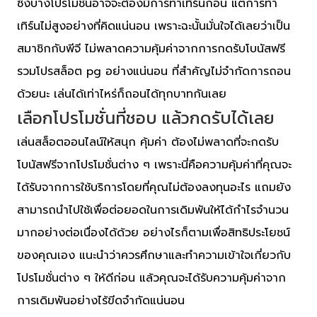
ซึ่งบางโปรโมชั่นอาจจะต้องมีการทำเทิร์นก่อน แต่การทำ
เทิร์นไม่สูงอย่างที่คิดแน่นอน เพราะฉะนั้นมั่นใจได้เลยว่าเป็น
สมาชิกกับพีจี ไม่พลาดความคุ้มค่าจากการกดรับโบนัสฟรี
รวมโปรสล็อต pg อย่างแน่นอน ที่สำคัญไม่จำกัดการถอน
ด้วยนะ เล่นได้เท่าไหร่ก็ถอนได้ทุกบาทกันเลย
เลือกโปรโมชั่นที่ชอบ แล้วกดรับได้เลย
เล่นสล็อตออนไลน์ให้สนุก คุ้มค่า ต้องไม่พลาดที่จะกดรับ
โบนัสฟรีจากโปรโมชั่นต่าง ๆ เพราะนี่คือความคุ้มค่าที่คุณจะ
ได้รับจากการใช้บริการโดยที่คุณไม่ต้องลงทุนอะไร แถมยัง
สามารถนำไปใช้เพื่อต่อยอดในการเดิมพันให้ได้กำไรจำนวน
มากอย่างต่อเนื่องได้ด้วย อย่างไรก็ตามเพื่อสิทธิประโยชน์
ของคุณเอง แนะนำว่าควรศึกษาและทำความเข้าใจเกี่ยวกับ
โปรโมชั่นต่าง ๆ ให้ดีก่อน แล้วคุณจะได้รับความคุ้มค่าจาก
การเดิมพันอย่างไร้ขีดจำกัดแน่นอน