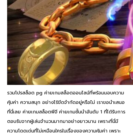
รวมโปรสล็อต pg ค่ายเกมสล็อตออนไลน์ที่พร้อมมอบความ
คุ้มค่า ความสนุก อย่างไร้ขีดจำกัดอยู่หรือไม่ เราขอนำเสนอ
ที่นี่เลย ค่ายเกมสล็อตพีจี ค่ายเกมชั้นนำอันดับ 1 ที่ได้รับการ
ตอบรับจากผู้เล่นจำนวนมากมาอย่างยาวนาน เพราะที่นี่มี
ความโดดเด่นที่ไม่เหมือนใครในเรื่องของความคุ้มค่า เพราะ