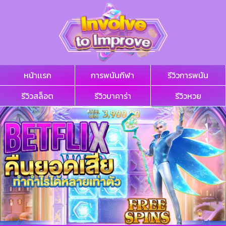
ข้าม
ไป
ยัง
เนื้อหา
หน้าเเรก
การพนันกีฬา
รีวิวการพนัน
รีวิวสล็อต
รีวิวบาคาร่า
รีวิวหวย