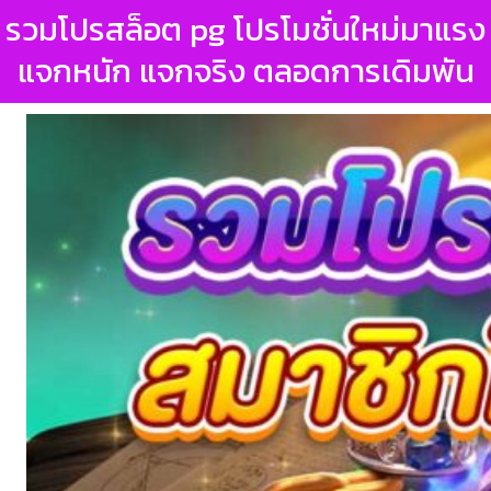
รวมโปรสล็อต pg โปรโมชั่นใหม่มาแรง
แจกหนัก แจกจริง ตลอดการเดิมพัน