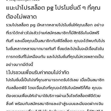
แนะนำโปรสล็อต pg โปรโมชั่นดี ๆ ที่คุณ
ต้องไม่พลาด
รวมโปรสล็อต pg มีหลากหลายโปรโมชั่นให้คุณเลือก อย่าง
ที่เราได้กล่าวไปแล้วว่าแค่สมัครสมาชิกก็มีสิทธิรับโบนัสฟรี
ทันที และเมื่อคุณเป็นสมาชิกกับพีจีสล็อต คุณจะได้พบกับโปร
โมชั่นหลากหลายมากมายทันที ซึ่งแต่ละโปรนั้นจะมีเงื่อนไขใน
การกดรับที่ไม่เหมือนกัน และโปรโมชั่นที่คุณไม่ควรพลาดเป็น
อย่างมากมีดังนี้
1.โปรชวนเพื่อนรับค่าคอมไม่จำกัด
โปรโมชั่นนี้เป็นโปรที่คุณสามารถกดรับได้เลย เมื่อเป็นสมาชิก
กับสล็อตพีจี โดยเงื่อนไขที่คุณจะได้รับโบนัสฟรีก็คือ คุณจะ
ต้องชวนเพื่อนให้เข้ามาใช้บริการผ่านเว็บไซต์สล็อตพีจีด้วย
ลิ้งค์ พร้อมกับสมัครสมาชิกและเข้าสู่ระบบและมียอดฝากเงิน