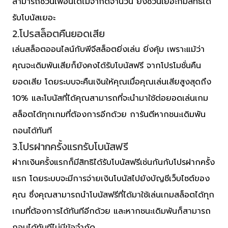
สามารถชวนเพื่อนได้ไม่จำกัดจำนวน ยิ่งชวนเยอะก็มีสิทธิได้
รับโบนัสเยอะ
2.โปรสล็อตคืนยอดเสีย
เล่นสล็อตออนไลน์กับพีจีสล็อตยิ่งเล่น ยิ่งคุ้ม เพราะแม้ว่า
คุณจะเดิมพันเสียก็ยังคงได้รับโบนัสฟรี จากโปรโมชั่นคืน
ยอดเสีย โดยระบบจะคืนเงินให้คุณเมื่อคุณเล่นเสียสูงสุดถึง
10% และโบนัสที่ได้คุณสามารถที่จะนำมาใช้ต่อยอดเล่นเกม
สล็อตได้ทุกเกมที่ต้องการอีกด้วย การันตีหากชนะเดิมพัน
ถอนได้ทันที
3.โปรฝากครั้งแรกรับโบนัสฟรี
ฝากเงินครั้งแรกก็มีสิทธิได้รับโบนัสฟรีเช่นกันกับโปรฝากครั้ง
แรก โดยระบบจะมีการจ่ายเงินโบนัสไปยังบัญชีเว็บไซต์ของ
คุณ ซึ่งคุณสามารถนำโบนัสฟรีที่ได้มาใช้เล่นเกมสล็อตได้ทุก
เกมที่ต้องการได้ทันทีอีกด้วย และหากชนะเดิมพันก็สามารถ
ถอนได้ทันทีไม่มีข้อจำกัด