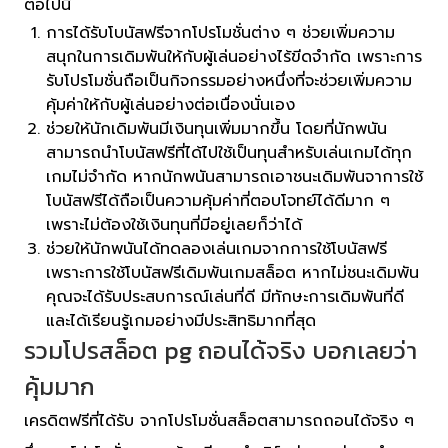
ต่อไปนี้
การได้รับโบนัสฟรีจากโปรโมชั่นต่าง ๆ ช่วยเพิ่มความ
สนุกในการเดิมพันให้กับผู้เล่นอย่างไร้ขีดจำกัด เพราะการ
รับโปรโมชั่นถือเป็นกิจกรรมอย่างหนึ่งที่จะช่วยเพิ่มความ
คุ้มค่าให้กับผู้เล่นอย่างต่อเนื่องนั่นเอง
ช่วยให้นักเดิมพันมีเงินทุนเพิ่มมากขึ้น โดยที่นักพนัน
สามารถนำโบนัสฟรีที่ได้ไปใช้เป็นทุนสำหรับเล่นเกมได้ทุก
เกมไม่จำกัด หากนักพนันสามารถเอาชนะเดิมพันจาการใช้
โบนัสฟรีได้ถือเป็นความคุ้มค่าที่ตอบโจทย์ได้ดีมาก ๆ
เพราะไม่ต้องใช้เงินทุนที่มีอยู่เลยก็ว่าได้
ช่วยให้นักพนันได้ทดลองเล่นเกมจากการใช้โบนัสฟรี
เพราะการใช้โบนัสฟรีเดิมพันเกมสล็อต หากไม่ชนะเดิมพัน
คุณจะได้รับประสบการณ์เล่นที่ดี มีทักษะการเดิมพันที่ดี
และได้เรียนรู้เกมอย่างมีประสิทธิมากที่สุด
รวมโปรสล็อต pg ถอนได้จริง บอกเลยว่า
คุ้มมาก
เครดิตฟรีที่ได้รับ จากโปรโมชั่นสล็อตสามารถถอนได้จริง ๆ