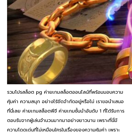
รวมโปรสล็อต pg ค่ายเกมสล็อตออนไลน์ที่พร้อมมอบความ
คุ้มค่า ความสนุก อย่างไร้ขีดจำกัดอยู่หรือไม่ เราขอนำเสนอ
ที่นี่เลย ค่ายเกมสล็อตพีจี ค่ายเกมชั้นนำอันดับ 1 ที่ได้รับการ
ตอบรับจากผู้เล่นจำนวนมากมาอย่างยาวนาน เพราะที่นี่มี
ความโดดเด่นที่ไม่เหมือนใครในเรื่องของความคุ้มค่า เพราะ