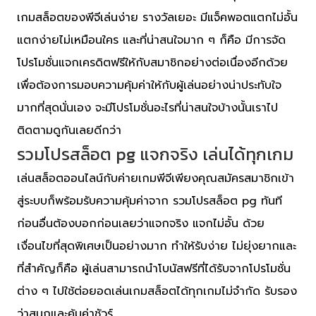
เกมสล็อตของพีจีเล่นง่าย รางวัลเยอะ มีแจ็คพอตแตกไม่อั้น
แตกง่ายไม่เหมือนใคร และที่น่าสนใจมาก ๆ ก็คือ มีการจัด
โปรโมชั่นแจกเครดิตฟรีให้กับสมาชิกอย่างต่อเนื่องอีกด้วย
เพื่อต้องการมอบความคุ้มค่าให้กับผู้เล่นอย่างน่าประทับใจ
มากที่สุดนั่นเอง จะมีโปรโมชั่นอะไรที่น่าสนใจบ้างนั้นเราไป
ติดตามดูกันเลยดีกว่า
รวมโปรสล็อต pg แจกจริง เล่นได้ทุกเกม
เล่นสล็อตออนไลน์กับค่ายเกมพีจีเพียงคุณสมัครสมาชิกเข้า
สู่ระบบก็พร้อมรับความคุ้มค่าจาก รวมโปรสล็อต pg ทันที
ก่อนอื่นต้องบอกก่อนเลยว่าแจกจริง แจกไม่อั้น ด้วย
เงื่อนไขที่สุดพิเศษเป็นอย่างมาก ทำให้รับง่าย ไม่ยุ่งยากและ
ที่สำคัญก็คือ ผู้เล่นสามารถนำโบนัสฟรีที่ได้รับจากโปรโมชั่น
ต่าง ๆ ไปใช้ต่อยอดเล่นเกมสล็อตได้ทุกเกมไม่จำกัด รับรอง
ว่าสนุกและคุ้มค่าชัวร์