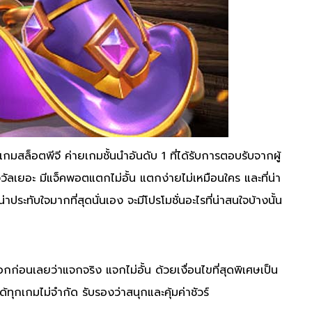
มสล็อตพีจี ค่ายเกมชั้นนำอันดับ 1 ที่ได้รับการตอบรับจากผู้
ัลเยอะ มีแจ็คพอตแตกไม่อั้น แตกง่ายไม่เหมือนใคร และที่น่า
ระทับใจมากที่สุดนั่นเอง จะมีโปรโมชั่นอะไรที่น่าสนใจบ้างนั้น
ก่อนเลยว่าแจกจริง แจกไม่อั้น ด้วยเงื่อนไขที่สุดพิเศษเป็น
้ทุกเกมไม่จำกัด รับรองว่าสนุกและคุ้มค่าชัวร์