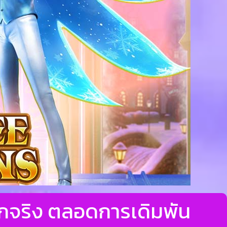
จกจริง ตลอดการเดิมพัน