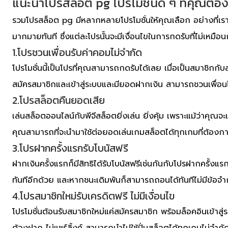
แนะนำโปรสล็อต pg โปรโมชั่นดี ๆ ที่คุณต้อ
รวมโปรสล็อต pg มีหลากหลายโปรโมชั่นให้คุณเลือก อย่างที่เราไ
มากมายทันที ซึ่งแต่ละโปรนั้นจะมีเงื่อนไขในการกดรับที่ไม่เหมือ
1.โปรชวนเพื่อนรับค่าคอมไม่จำกัด
โปรโมชั่นนี้เป็นโปรที่คุณสามารถกดรับได้เลย เมื่อเป็นสมาชิกกับส
สมัครสมาชิกและเข้าสู่ระบบและมียอดฝากเงิน สามารถชวนเพื่อนได
2.โปรสล็อตคืนยอดเสีย
เล่นสล็อตออนไลน์กับพีจีสล็อตยิ่งเล่น ยิ่งคุ้ม เพราะแม้ว่าคุณจ
คุณสามารถที่จะนำมาใช้ต่อยอดเล่นเกมสล็อตได้ทุกเกมที่ต้องกา
3.โปรฝากครั้งแรกรับโบนัสฟรี
ฝากเงินครั้งแรกก็มีสิทธิได้รับโบนัสฟรีเช่นกันกับโปรฝากครั้ง
ทันทีอีกด้วย และหากชนะเดิมพันก็สามารถถอนได้ทันทีไม่มีข้อจำ
4.โปรสมาชิกใหม่รับเครดิตฟรี ไม่มีเงื่อนไข
โปรโมชั่นต้อนรับสมาชิกใหม่แค่สมัครสมาชิก พร้อมล็อคอินเข้าสู่ร