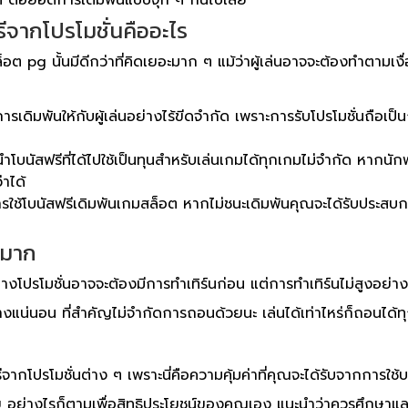
ำกัด ต่อยอดการเดิมพันแบบจุก ๆ กันไปเลย
ีจากโปรโมชั่นคืออะไร
ล็อต pg นั้นมีดีกว่าที่คิดเยอะมาก ๆ แม้ว่าผู้เล่นอาจจะต้องทำตามเงื่
ดิมพันให้กับผู้เล่นอย่างไร้ขีดจำกัด เพราะการรับโปรโมชั่นถือเป็นกิ
ถนำโบนัสฟรีที่ได้ไปใช้เป็นทุนสำหรับเล่นเกมได้ทุกเกมไม่จำกัด หากน
่าได้
ช้โบนัสฟรีเดิมพันเกมสล็อต หากไม่ชนะเดิมพันคุณจะได้รับประสบการณ์เ
มมาก
งโปรโมชั่นอาจจะต้องมีการทำเทิร์นก่อน แต่การทำเทิร์นไม่สูงอย่างที่
แน่นอน ที่สำคัญไม่จำกัดการถอนด้วยนะ เล่นได้เท่าไหร่ก็ถอนได้
ีจากโปรโมชั่นต่าง ๆ เพราะนี่คือความคุ้มค่าที่คุณจะได้รับจากการใ
อย่างไรก็ตามเพื่อสิทธิประโยชน์ของคุณเอง แนะนำว่าควรศึกษาและทำ