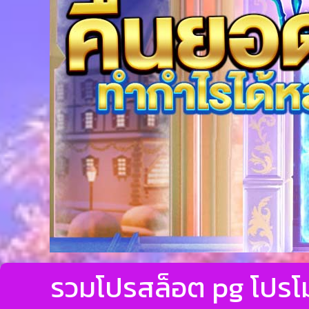
รวมโปรสล็อต pg โปรโม