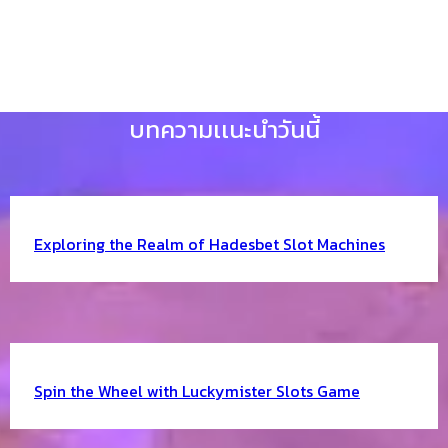
บทความเเนะนำวันนี้
Exploring the Realm of Hadesbet Slot Machines
Spin the Wheel with Luckymister Slots Game