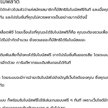
งไม่พลาด
ด้กล่าวไปแล้วว่าแค่สมัครสมาชิกก็มีสิทธิรับโบนัสฟรีทันที และเมื
นกัน และโปรโมชั่นที่คุณไม่ควรพลาดเป็นอย่างมากมีดังนี้
ล็อตพีจี โดยเงื่อนไขที่คุณจะได้รับโบนัสฟรีก็คือ คุณจะต้องชวนเพื่อน
้ไม่จำกัดจำนวน ยิ่งชวนเยอะก็มีสิทธิได้รับโบนัสเยอะ
ะเดิมพันเสียก็ยังคงได้รับโบนัสฟรี จากโปรโมชั่นคืนยอดเสีย โดยระบบจ
รอีกด้วย การันตีหากชนะเดิมพันถอนได้ทันที
แรก โดยระบบจะมีการจ่ายเงินโบนัสไปยังบัญชีเว็บไซต์ของคุณ ซึ่งคุณส
กัด
ะบบ ก็พร้อมรับโบนัสฟรีไปใช้เล่นเกมแบบฟรี ๆ ทันที เพราะเว็บไซต์มี