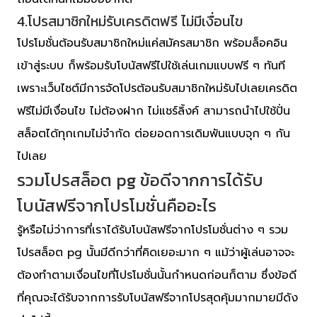
4.โปรสมาชิกใหม่รับเครดิตฟรี ไม่มีเงื่อนไข
โปรโมชั่นต้อนรับสมาชิกใหม่แค่สมัครสมาชิก พร้อมล็อคอิน
เข้าสู่ระบบ ก็พร้อมรับโบนัสฟรีไปใช้เล่นเกมแบบฟรี ๆ ทันที
เพราะเว็บไซต์มีการจัดโปรต้อนรับสมาชิกใหม่รับไปเลยเครดิต
ฟรีไม่มีเงื่อนไข ไม่ต้องฝาก ไม่แชร์ลิ้งค์ สามารถนำไปใช้ปั่น
สล็อตได้ทุกเกมไม่จำกัด ต่อยอดการเดิมพันแบบจุก ๆ กัน
ไปเลย
รวมโปรสล็อต pg ข้อดีจากการได้รับ
โบนัสฟรีจากโปรโมชั่นคืออะไร
รู้หรือไม่ว่าการที่เราได้รับโบนัสฟรีจากโปรโมชั่นต่าง ๆ รวม
โปรสล็อต pg นั้นมีดีกว่าที่คิดเยอะมาก ๆ แม้ว่าผู้เล่นอาจจะ
ต้องทำตามเงื่อนไขที่โปรโมชั่นนั้นกำหนดก่อนก็ตาม ซึ่งข้อดี
ที่คุณจะได้รับจากการรับโบนัสฟรีจากโปรสุดคุ้มมากมายมีดัง