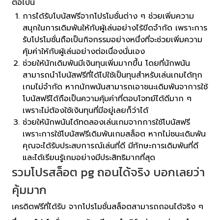
ต่อไปนี้
การได้รับโบนัสฟรีจากโปรโมชั่นต่าง ๆ ช่วยเพิ่มความ
สนุกในการเดิมพันให้กับผู้เล่นอย่างไร้ขีดจำกัด เพราะการ
รับโปรโมชั่นถือเป็นกิจกรรมอย่างหนึ่งที่จะช่วยเพิ่มความ
คุ้มค่าให้กับผู้เล่นอย่างต่อเนื่องนั่นเอง
ช่วยให้นักเดิมพันมีเงินทุนเพิ่มมากขึ้น โดยที่นักพนัน
สามารถนำโบนัสฟรีที่ได้ไปใช้เป็นทุนสำหรับเล่นเกมได้ทุก
เกมไม่จำกัด หากนักพนันสามารถเอาชนะเดิมพันจาการใช้
โบนัสฟรีได้ถือเป็นความคุ้มค่าที่ตอบโจทย์ได้ดีมาก ๆ
เพราะไม่ต้องใช้เงินทุนที่มีอยู่เลยก็ว่าได้
ช่วยให้นักพนันได้ทดลองเล่นเกมจากการใช้โบนัสฟรี
เพราะการใช้โบนัสฟรีเดิมพันเกมสล็อต หากไม่ชนะเดิมพัน
คุณจะได้รับประสบการณ์เล่นที่ดี มีทักษะการเดิมพันที่ดี
และได้เรียนรู้เกมอย่างมีประสิทธิมากที่สุด
รวมโปรสล็อต pg ถอนได้จริง บอกเลยว่า
คุ้มมาก
เครดิตฟรีที่ได้รับ จากโปรโมชั่นสล็อตสามารถถอนได้จริง ๆ