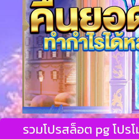
รวมโปรสล็อต pg โปรโม