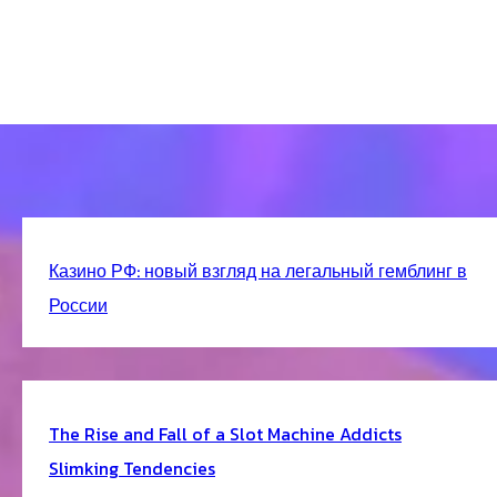
Казино РФ: новый взгляд на легальный гемблинг в
России
The Rise and Fall of a Slot Machine Addicts
Slimking Tendencies