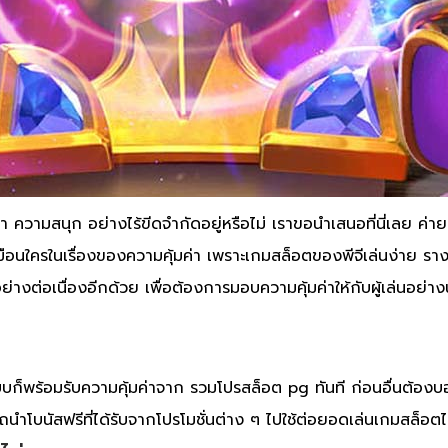
ามสนุก อย่างไร้ขีดจำกัดอยู่หรือไม่ เราขอนำเสนอที่นี่เลย ค่ายเก
มือนใครในเรื่องของความคุ้มค่า เพราะเกมสล็อตของพีจีเล่นง่าย รางว
งต่อเนื่องอีกด้วย เพื่อต้องการมอบความคุ้มค่าให้กับผู้เล่นอย่างน่าป
บก็พร้อมรับความคุ้มค่าจาก รวมโปรสล็อต pg ทันที ก่อนอื่นต้องบอก
ถนำโบนัสฟรีที่ได้รับจากโปรโมชั่นต่าง ๆ ไปใช้ต่อยอดเล่นเกมสล็อตได