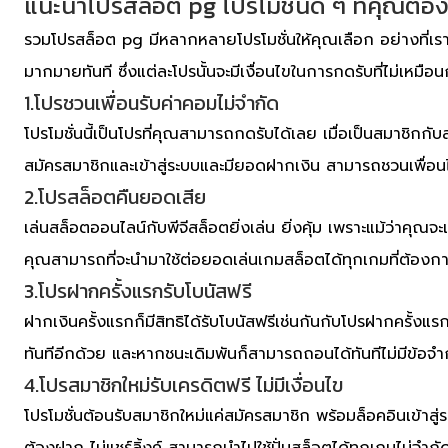
แนะนำโปรสล็อต pg โปรโมชั่นดี ๆ ที่คุณต้อ
รวมโปรสล็อต pg มีหลากหลายโปรโมชั่นให้คุณเลือก อย่างที่เราไ
มากมายทันที ซึ่งแต่ละโปรนั้นจะมีเงื่อนไขในการกดรับที่ไม่เหมือ
1.โปรชวนเพื่อนรับค่าคอมไม่จำกัด
โปรโมชั่นนี้เป็นโปรที่คุณสามารถกดรับได้เลย เมื่อเป็นสมาชิกกับส
สมัครสมาชิกและเข้าสู่ระบบและมียอดฝากเงิน สามารถชวนเพื่อนได
2.โปรสล็อตคืนยอดเสีย
เล่นสล็อตออนไลน์กับพีจีสล็อตยิ่งเล่น ยิ่งคุ้ม เพราะแม้ว่าคุณจ
คุณสามารถที่จะนำมาใช้ต่อยอดเล่นเกมสล็อตได้ทุกเกมที่ต้องกา
3.โปรฝากครั้งแรกรับโบนัสฟรี
ฝากเงินครั้งแรกก็มีสิทธิได้รับโบนัสฟรีเช่นกันกับโปรฝากครั้ง
ทันทีอีกด้วย และหากชนะเดิมพันก็สามารถถอนได้ทันทีไม่มีข้อจำ
4.โปรสมาชิกใหม่รับเครดิตฟรี ไม่มีเงื่อนไข
โปรโมชั่นต้อนรับสมาชิกใหม่แค่สมัครสมาชิก พร้อมล็อคอินเข้าสู่ร