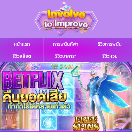
ข้าม
ไป
ยัง
เนื้อหา
หน้าเเรก
การพนันกีฬา
รีวิวการพนัน
รีวิวสล็อต
รีวิวบาคาร่า
รีวิวหวย