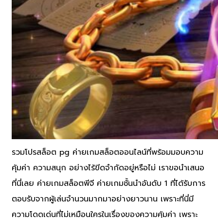
รวมโปรสล็อต pg ค่ายเกมสล็อตออนไลน์ที่พร้อมมอบความ
คุ้มค่า ความสนุก อย่างไร้ขีดจำกัดอยู่หรือไม่ เราขอนำเสนอ
ที่นี่เลย ค่ายเกมสล็อตพีจี ค่ายเกมชั้นนำอันดับ 1 ที่ได้รับการ
ตอบรับจากผู้เล่นจำนวนมากมาอย่างยาวนาน เพราะที่นี่มี
ความโดดเด่นที่ไม่เหมือนใครในเรื่องของความคุ้มค่า เพราะ