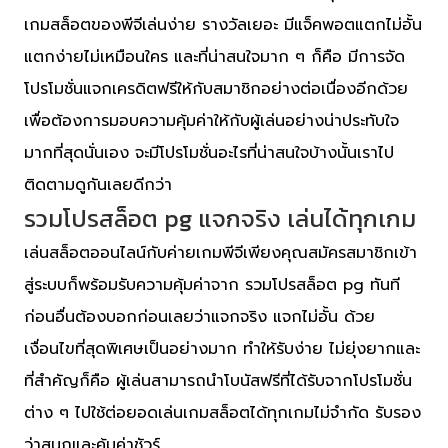
เกมสล็อตของพีจีเล่นง่าย รางวัลเยอะ มีแจ็คพอตแตกไม่อั้น
แตกง่ายไม่เหมือนใคร และที่น่าสนใจมาก ๆ ก็คือ มีการจัด
โปรโมชั่นแจกเครดิตฟรีให้กับสมาชิกอย่างต่อเนื่องอีกด้วย
เพื่อต้องการมอบความคุ้มค่าให้กับผู้เล่นอย่างน่าประทับใจ
มากที่สุดนั่นเอง จะมีโปรโมชั่นอะไรที่น่าสนใจบ้างนั้นเราไป
ติดตามดูกันเลยดีกว่า
รวมโปรสล็อต pg แจกจริง เล่นได้ทุกเกม
เล่นสล็อตออนไลน์กับค่ายเกมพีจีเพียงคุณสมัครสมาชิกเข้า
สู่ระบบก็พร้อมรับความคุ้มค่าจาก รวมโปรสล็อต pg ทันที
ก่อนอื่นต้องบอกก่อนเลยว่าแจกจริง แจกไม่อั้น ด้วย
เงื่อนไขที่สุดพิเศษเป็นอย่างมาก ทำให้รับง่าย ไม่ยุ่งยากและ
ที่สำคัญก็คือ ผู้เล่นสามารถนำโบนัสฟรีที่ได้รับจากโปรโมชั่น
ต่าง ๆ ไปใช้ต่อยอดเล่นเกมสล็อตได้ทุกเกมไม่จำกัด รับรอง
ว่าสนุกและคุ้มค่าชัวร์