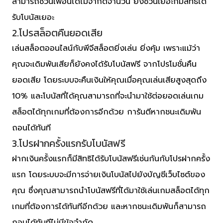
สามารถชวนเพื่อนได้ไม่จำกัดจำนวน ยิ่งชวนเยอะก็มีสิทธิได้
รับโบนัสเยอะ
2.โปรสล็อตคืนยอดเสีย
เล่นสล็อตออนไลน์กับพีจีสล็อตยิ่งเล่น ยิ่งคุ้ม เพราะแม้ว่า
คุณจะเดิมพันเสียก็ยังคงได้รับโบนัสฟรี จากโปรโมชั่นคืน
ยอดเสีย โดยระบบจะคืนเงินให้คุณเมื่อคุณเล่นเสียสูงสุดถึง
10% และโบนัสที่ได้คุณสามารถที่จะนำมาใช้ต่อยอดเล่นเกม
สล็อตได้ทุกเกมที่ต้องการอีกด้วย การันตีหากชนะเดิมพัน
ถอนได้ทันที
3.โปรฝากครั้งแรกรับโบนัสฟรี
ฝากเงินครั้งแรกก็มีสิทธิได้รับโบนัสฟรีเช่นกันกับโปรฝากครั้ง
แรก โดยระบบจะมีการจ่ายเงินโบนัสไปยังบัญชีเว็บไซต์ของ
คุณ ซึ่งคุณสามารถนำโบนัสฟรีที่ได้มาใช้เล่นเกมสล็อตได้ทุก
เกมที่ต้องการได้ทันทีอีกด้วย และหากชนะเดิมพันก็สามารถ
ถอนได้ทันทีไม่มีข้อจำกัด