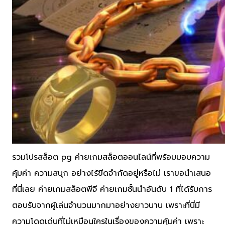
รวมโปรสล็อต pg ค่ายเกมสล็อตออนไลน์ที่พร้อมมอบความ
คุ้มค่า ความสนุก อย่างไร้ขีดจำกัดอยู่หรือไม่ เราขอนำเสนอ
ที่นี่เลย ค่ายเกมสล็อตพีจี ค่ายเกมชั้นนำอันดับ 1 ที่ได้รับการ
ตอบรับจากผู้เล่นจำนวนมากมาอย่างยาวนาน เพราะที่นี่มี
ความโดดเด่นที่ไม่เหมือนใครในเรื่องของความคุ้มค่า เพราะ