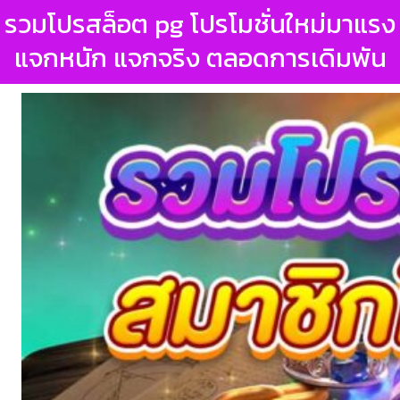
รวมโปรสล็อต pg โปรโมชั่นใหม่มาแรง
แจกหนัก แจกจริง ตลอดการเดิมพัน