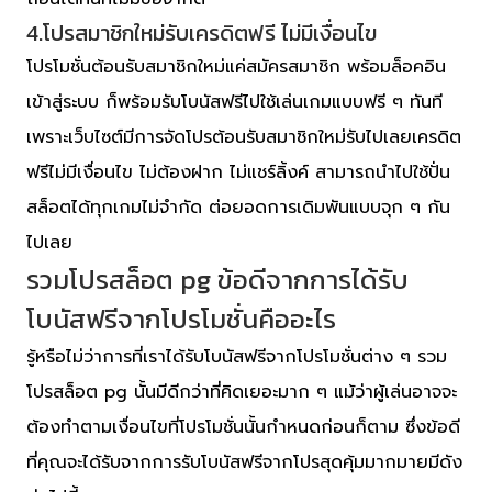
4.โปรสมาชิกใหม่รับเครดิตฟรี ไม่มีเงื่อนไข
โปรโมชั่นต้อนรับสมาชิกใหม่แค่สมัครสมาชิก พร้อมล็อคอิน
เข้าสู่ระบบ ก็พร้อมรับโบนัสฟรีไปใช้เล่นเกมแบบฟรี ๆ ทันที
เพราะเว็บไซต์มีการจัดโปรต้อนรับสมาชิกใหม่รับไปเลยเครดิต
ฟรีไม่มีเงื่อนไข ไม่ต้องฝาก ไม่แชร์ลิ้งค์ สามารถนำไปใช้ปั่น
สล็อตได้ทุกเกมไม่จำกัด ต่อยอดการเดิมพันแบบจุก ๆ กัน
ไปเลย
รวมโปรสล็อต pg ข้อดีจากการได้รับ
โบนัสฟรีจากโปรโมชั่นคืออะไร
รู้หรือไม่ว่าการที่เราได้รับโบนัสฟรีจากโปรโมชั่นต่าง ๆ รวม
โปรสล็อต pg นั้นมีดีกว่าที่คิดเยอะมาก ๆ แม้ว่าผู้เล่นอาจจะ
ต้องทำตามเงื่อนไขที่โปรโมชั่นนั้นกำหนดก่อนก็ตาม ซึ่งข้อดี
ที่คุณจะได้รับจากการรับโบนัสฟรีจากโปรสุดคุ้มมากมายมีดัง