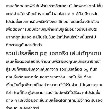
เกมสล็อตของพีจีเล่นง่าย รางวัลเยอะ มีแจ็คพอตแตกไม่อั้น
แตกง่ายไม่เหมือนใคร และที่น่าสนใจมาก ๆ ก็คือ มีการจัด
โปรโมชั่นแจกเครดิตฟรีให้กับสมาชิกอย่างต่อเนื่องอีกด้วย
เพื่อต้องการมอบความคุ้มค่าให้กับผู้เล่นอย่างน่าประทับใจ
มากที่สุดนั่นเอง จะมีโปรโมชั่นอะไรที่น่าสนใจบ้างนั้นเราไป
ติดตามดูกันเลยดีกว่า
รวมโปรสล็อต pg แจกจริง เล่นได้ทุกเกม
เล่นสล็อตออนไลน์กับค่ายเกมพีจีเพียงคุณสมัครสมาชิกเข้า
สู่ระบบก็พร้อมรับความคุ้มค่าจาก รวมโปรสล็อต pg ทันที
ก่อนอื่นต้องบอกก่อนเลยว่าแจกจริง แจกไม่อั้น ด้วย
เงื่อนไขที่สุดพิเศษเป็นอย่างมาก ทำให้รับง่าย ไม่ยุ่งยากและ
ที่สำคัญก็คือ ผู้เล่นสามารถนำโบนัสฟรีที่ได้รับจากโปรโมชั่น
ต่าง ๆ ไปใช้ต่อยอดเล่นเกมสล็อตได้ทุกเกมไม่จำกัด รับรอง
ว่าสนุกและคุ้มค่าชัวร์