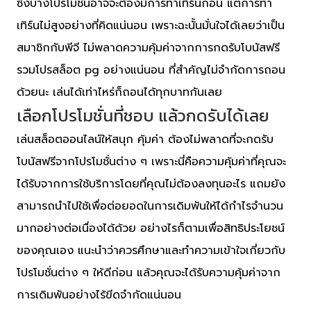
ซึ่งบางโปรโมชั่นอาจจะต้องมีการทำเทิร์นก่อน แต่การทำ
เทิร์นไม่สูงอย่างที่คิดแน่นอน เพราะฉะนั้นมั่นใจได้เลยว่าเป็น
สมาชิกกับพีจี ไม่พลาดความคุ้มค่าจากการกดรับโบนัสฟรี
รวมโปรสล็อต pg อย่างแน่นอน ที่สำคัญไม่จำกัดการถอน
ด้วยนะ เล่นได้เท่าไหร่ก็ถอนได้ทุกบาทกันเลย
เลือกโปรโมชั่นที่ชอบ แล้วกดรับได้เลย
เล่นสล็อตออนไลน์ให้สนุก คุ้มค่า ต้องไม่พลาดที่จะกดรับ
โบนัสฟรีจากโปรโมชั่นต่าง ๆ เพราะนี่คือความคุ้มค่าที่คุณจะ
ได้รับจากการใช้บริการโดยที่คุณไม่ต้องลงทุนอะไร แถมยัง
สามารถนำไปใช้เพื่อต่อยอดในการเดิมพันให้ได้กำไรจำนวน
มากอย่างต่อเนื่องได้ด้วย อย่างไรก็ตามเพื่อสิทธิประโยชน์
ของคุณเอง แนะนำว่าควรศึกษาและทำความเข้าใจเกี่ยวกับ
โปรโมชั่นต่าง ๆ ให้ดีก่อน แล้วคุณจะได้รับความคุ้มค่าจาก
การเดิมพันอย่างไร้ขีดจำกัดแน่นอน