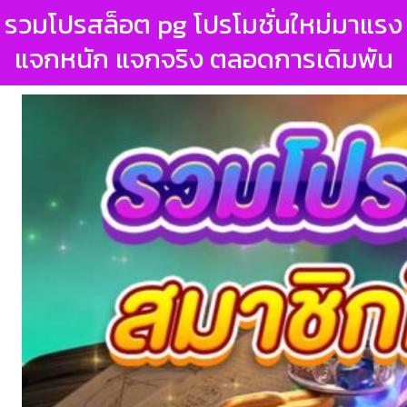
รวมโปรสล็อต pg โปรโมชั่นใหม่มาแรง
แจกหนัก แจกจริง ตลอดการเดิมพัน