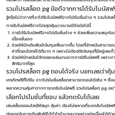
ต้องฝาก ไม่แชร์ลิ้งค์ สามารถนำไปใช้ปั่นสล็อตได้ทุกเกมไม่จ
รวมโปรสล็อต pg ข้อดีจากการได้รับโบนัสฟร
รู้หรือไม่ว่าการที่เราได้รับโบนัสฟรีจากโปรโมชั่นต่าง ๆ รวมโปรส
การรับโบนัสฟรีจากโปรสุดคุ้มมากมายมีดังต่อไปนี้
การได้รับโบนัสฟรีจากโปรโมชั่นต่าง ๆ ช่วยเพิ่มความสนุกในการเ
เนื่องนั่นเอง
ช่วยให้นักเดิมพันมีเงินทุนเพิ่มมากขึ้น โดยที่นักพนันสามาร
ค่าที่ตอบโจทย์ได้ดีมาก ๆ เพราะไม่ต้องใช้เงินทุนที่มีอยู่เลยก็ว
ช่วยให้นักพนันได้ทดลองเล่นเกมจากการใช้โบนัสฟรี เพราะการใ
สิทธิมากที่สุด
รวมโปรสล็อต pg ถอนได้จริง บอกเลยว่าคุ้
เครดิตฟรีที่ได้รับ จากโปรโมชั่นสล็อตสามารถถอนได้จริง ๆ ซึ่งบา
พลาดความคุ้มค่าจากการกดรับโบนัสฟรี รวมโปรสล็อต pg อย่าง
เลือกโปรโมชั่นที่ชอบ แล้วกดรับได้เลย
เล่นสล็อตออนไลน์ให้สนุก คุ้มค่า ต้องไม่พลาดที่จะกดรับโบนัสฟร
ต่อยอดในการเดิมพันให้ได้กำไรจำนวนมากอย่างต่อเนื่องได้ด้วย 