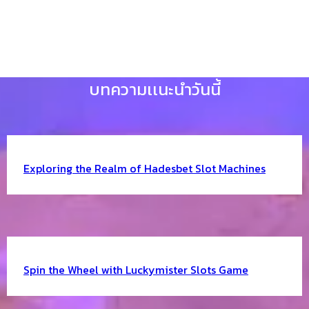
บทความเเนะนำวันนี้
Exploring the Realm of Hadesbet Slot Machines
Spin the Wheel with Luckymister Slots Game