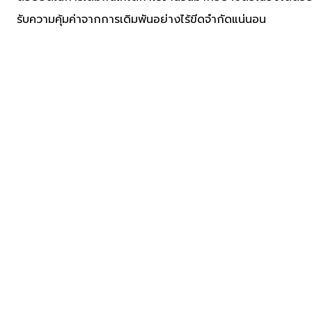
รับความคุ้มค่าจากการเดิมพันอย่างไร้ขีดจำกัดแน่นอน