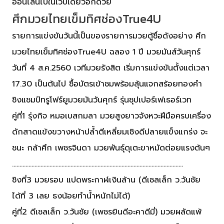
ออนไลน์ไปในเว็บเดียวอีกด้วย
ศึกมวยไทยเข็มทิศช่องTrue4U
รายการแข่งขันวันนี้เป็นของรายการมวยตู้ชื่อดังอย่าง ศึก
มวยไทยเข็มทิศช่องTrue4U ฉลอง 1 ปี มวยมันส์วันศุกร์
วันที่ 4 ส.ค.2560 เวทีมวยรังสิต เริ่มการแข่งขันตั้งแต่เวลา
17.30 เป็นต้นไป ซื้อบัตรเข้าชมพร้อมลุ้นแจกสร้อยทองคำ
ชิงแชมป์ทรูโฟร์ยูมวยมันวันศุกร์ รุ่นซุปเปอร์เฟเธอร์เวท
คู่ที่1 รุ่งกิจ หมอเบสกมลา มวยสูงยาวจังหวะฝีมือครบเครื่อง
ดักสาดแข้งขวางหน้าปล้ำตีเหลี่ยมเชิงดีปลายแข็งแกร่ง จะ
ชนะ กล้าศึก เพชรจินดา มวยพันธุ์ดุเตะขาหมัดต่อยแรงต้นๆ
……………………………………………………………………………………………………
ชิงที่3 มวยรอบ แปดพระกาฬเงินล้าน (ดีเซลเล็ก ว.วันชัย
ได้ที่ 3 เลย ธงน้อยทำน้ำหนักไม่ได้)
คู่ที่2 ดีเซลเล็ก ว.วันชัย (เพชรยินดีอะคาดีมี่) มวยผลัดแพ้