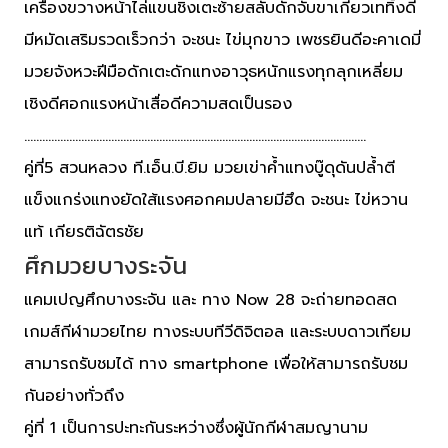
เครื่องขวางหน้าไล่แขนชิงเตะซ้ายสลับดักจับขาเกี่ยวเททิ้งดี
มีหมัดเสริมรวดเร็วกว่า จะชนะ ไข่มุกขาว เพชรยินดีอะคาเดมี่
มวยจังหวะฝีมือดักเตะดักแทงอาวุธหนักแรงทุกลุกเหลี่ยม
เชิงดีศอกแรงหน้าเสื่อดีความสดเป็นรอง
……………………………………………………………………………………………………
คู่ที่5 สวนหลวง ที.เอ็น.บี.ยิม มวยเข่าค้ำแทงบู๊ดุดันปล้ำตี
แข็งแกร่งแทงยัดใส้แรงศอกคมปลายมีฮึด จะชนะ ไข่หวาน
แท้ เกียรติฉัตรชัย
ศึกมวยบางระจัน
แคมเปญศึกบางระจัน และ ทาง Now 28 จะถ่ายทอดสด
เกมส์กีฬามวยไทย ทางระบบทีวีดิจิตอล และระบบดาวเทียม
สามารถรับชมได้ ทาง smartphone เพื่อให้สามารถรับชม
กันอย่างทั่วถึง
คู่ที่ 1 เป็นการปะทะกันระหว่างซึ่งผู้นักกีฬาสมญานาม