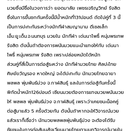
มวยซึ่งมีชื่อในวงการว่า ยอดมาลัย เพชรเจริญวิทย์ รังสิต
ซึ่งในการขึ้นชกกันครั้งนี้มีน้ำหนักที่131ปอนด์ ถัดไปคู่ที่ 3 นี้
เป็นการปะทะกันระหว่างนักกีฬาสมญานาม ดีเซลเล็ก
เอ็ม.ยู.เด็น.จ.นนทบุร มวยใน นักกีฬา เด่นนาโพธิ์ หนุ่มพรเทพ
รังสิต ดังนั้นถ้าต้องการพนันมวยแนะนำแทงให้กับ เด่นนา
โพธิ์ หนุ่มพรเทพ รังสิต เพราะปล่อยหมัดได้หนัก
ส่วนคู่ที่สี่เป็นการต่อสู้ระหว่าง นักกีฬามวยไทย ศิลปะไทย
ศิษย์ขวัญรอง หาดใหญ่ จะได้ปะทะกับ นักมวยไทยฉายา
พลพล พุ่มพันธ์ม่วง จ.กาฬสินธุ์ และในการต่อสู้กันครั้งนี้
พิกัดน้ำหนัก126ปอนด์ เซียนมวยต้องการแทงมวยพนันมวย
ให้ พลพล พุ่มพันธ์ม่วง จ.กาฬสินธุ์ เพราะว่าเคยชนะน็อคคู่
ต่อสู้มาแล้ว 5 ครั้งด้วยกัน ดังนั้นถ้าหากจะให้วิจารณ์มวย
แล้วเราก็เชื่อว่า นักมวยพลพลพุ่มพันธุ์ม่วง จะต้องได้รับ
ชัยชนะในการต่อสู้บนสังเวียนมวยไทยตามบทวิจารณ์มวยใน