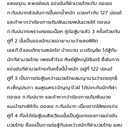
แสงอรุณ ส.พงษ์อมร แข่งขันกีฬามวยไทยกับ ตองเอ
ก.กัมปนาทส่วนในการขึ้นชกน้ำหนัก มวยเท่ากับ 127 ปอนด์
และถ้าหากว่าต้องการเดิมพันมวยพนันมวยให้ ตองเอ
ก.กัมปนาทเพราะเคยชนะน็อค คู่ต่อสู้มาแล้ว 3 ครั้งด้วยกัน
คู่ที่ 2 นั้นเป็นของนักมวยฉายานามว่าแสงพิชิต
เอส.ที.ดี.แอนด์ทรานสปอร์ต นำขบวน ม.เจริญชัย ได้สู้กับ
นักกีฬามวยไทย เพชรสำโรง ศิษย์ผู้ใหญ่นิรันดร์ ซึ่งในการ
แข่งขันกีฬามวยไทยกันครั้งนี้น้ำหนัก อยู่ที่ 122 ปอนด์
คู่ที่ 3 เป็นการต่อสู้ระหว่างมวยไทยสมญานามว่าเดชฤทธิ์
ศ.เพ็ญประภา ธนสุรนครว.ปัญญาไวย์ ได้ปะทะกับนักกีฬา
ตองเอ ก.กัมปนาท และถ้าหากว่าต้องการเดิมพันมวย
แนะนำแทงให้กับ ตองเอ ก.กัมปนาท เนื่องจากใช้ศอกเก่ง
คู่ที่ 4 ที่จะได้ต่อสู้บนสังเวียนนั้นเป็นคู่เอกของการแข่งขัน
มวยไทย ซึ่งจะเป็นการต่อสู้กันระหว่างนักกีฬามวยไทย แสน