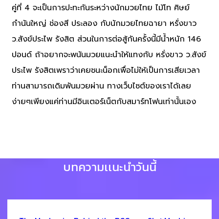
คู่ที่ 4 จะเป็นการปะทะกันระหว่างนักมวยไทย ไม้โท ศิษย์
กำนันใหญ่ ช่องสี ประลอง กับนักมวยไทยฉายา หรั่งขาว
ว.สังข์ประไพ รังสิต ส่วนในการต่อสู้กันครั้งนี้มีน้ำหนัก 146
ปอนด์ ถ้าอยากจะพนันมวยแนะนำให้แทงกับ หรั่งขาว ว.สังข์
ประไพ รังสิตเพราว่าเคยชนะน็อกเพื่อไม่ให้เป็นการเสียเวลา
ท่านสามารถเดิมพันมวยผ่าน ทางเว็บไซต์ของเราได้เลย
ง่ายๆเพียงแค่ท่านมีอินเตอร์เน็ตกับสมาร์ทโฟนเท่านั้นเอง
บทความเเนะนำวันนี้