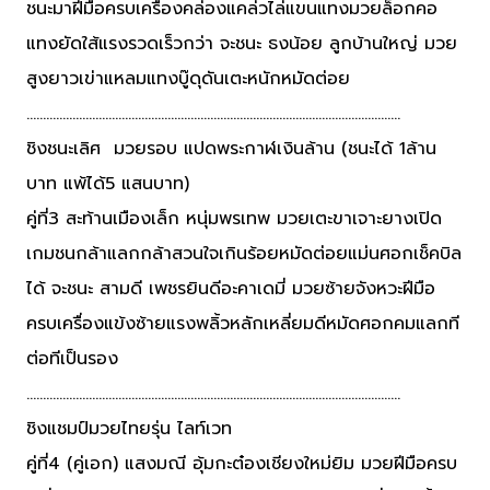
ชนะมาฝีมือครบเครื่องคล่องแคล่วไล่แขนแทงมวยล็อกคอ
แทงยัดใส้แรงรวดเร็วกว่า จะชนะ ธงน้อย ลูกบ้านใหญ่ มวย
สูงยาวเข่าแหลมแทงบู๊ดุดันเตะหนักหมัดต่อย
……………………………………………………………………………………………………
ชิงชนะเลิศ มวยรอบ แปดพระกาฬเงินล้าน (ชนะได้ 1ล้าน
บาท แพ้ได้5 แสนบาท)
คู่ที่3 สะท้านเมืองเล็ก หนุ่มพรเทพ มวยเตะขาเจาะยางเปิด
เกมชนกล้าแลกกล้าสวนใจเกินร้อยหมัดต่อยแม่นศอกเช็คบิล
ได้ จะชนะ สามดี เพชรยินดีอะคาเดมี่ มวยซ้ายจังหวะฝีมือ
ครบเครื่องแข้งซ้ายแรงพลิ้วหลักเหลี่ยมดีหมัดศอกคมแลกที
ต่อทีเป็นรอง
……………………………………………………………………………………………………
ชิงแชมป์มวยไทยรุ่น ไลท์เวท
คู่ที่4 (คู่เอก) แสงมณี อุ้มกะต๋องเชียงใหม่ยิม มวยฝีมือครบ