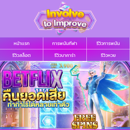
หน้าเเรก
การพนันกีฬา
รีวิวการพนัน
รีวิวสล็อต
รีวิวบาคาร่า
รีวิวหวย