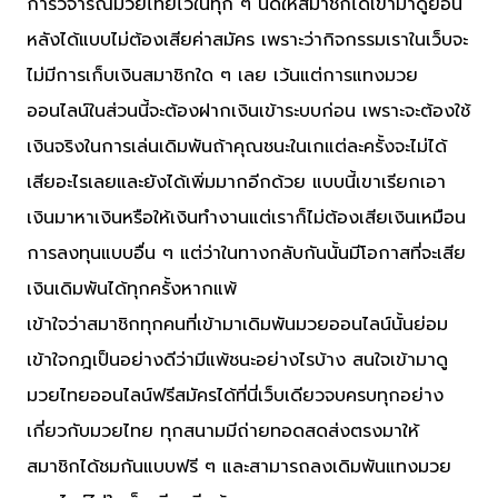
การวิจารณ์มวยไทยไว้ในทุก ๆ นัดให้สมาชิกได้เข้ามาดูย้อน
หลังได้แบบไม่ต้องเสียค่าสมัคร เพราะว่ากิจกรรมเราในเว็บจะ
ไม่มีการเก็บเงินสมาชิกใด ๆ เลย เว้นแต่การแทงมวย
ออนไลน์ในส่วนนี้จะต้องฝากเงินเข้าระบบก่อน เพราะจะต้องใช้
เงินจริงในการเล่นเดิมพันถ้าคุณชนะในเกแต่ละครั้งจะไม่ได้
เสียอะไรเลยและยังได้เพิ่มมากอีกด้วย แบบนี้เขาเรียกเอา
เงินมาหาเงินหรือให้เงินทำงานแต่เราก็ไม่ต้องเสียเงินเหมือน
การลงทุนแบบอื่น ๆ แต่ว่าในทางกลับกันนั้นมีโอกาสที่จะเสีย
เงินเดิมพันได้ทุกครั้งหากแพ้
เข้าใจว่าสมาชิกทุกคนที่เข้ามาเดิมพันมวยออนไลน์นั้นย่อม
เข้าใจกฎเป็นอย่างดีว่ามีแพ้ชนะอย่างไรบ้าง สนใจเข้ามาดู
มวยไทยออนไลน์ฟรีสมัครได้ที่นี่เว็บเดียวจบครบทุกอย่าง
เกี่ยวกับมวยไทย ทุกสนามมีถ่ายทอดสดส่งตรงมาให้
สมาชิกได้ชมกันแบบฟรี ๆ และสามารถลงเดิมพันแทงมวย