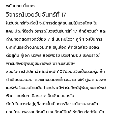
พนันมวย นั่นเอง
วิจารณ์มวยวันจันทร์ที่ 17
ในวันจันทร์ที่จะถึงนี้ จะมีการต่อสู้ศิลปะแม่ไม้มวยไทย ใน
แคมเปญที่ชื่อว่า วิจารณ์มวยวันจันทร์ที่ 17 ศึกอัศวินดำ และ
ถ่ายทอดสดทางทีวีช่อง 7 สี นั้นระบุไว้ว่า คู่ที่ 1 จะเป็นการ
ปะทะกันระหว่างนักมวยไทย ธนูเลือด ศักดิ์เฉลียว รังสิต
ต่อสู้กับ คู่เอก นวพล แอร์ฟอร์ช มวยไทยยิม โชคปราณี
ฟาร์มศิษย์ผู้พันตู่ชนะทรัพย์ พี.เค.แสนชัยฯ
ส่วนในการได้ปะทะจำกัดน้ำหนัก107ปอนด์จึงเป็นมวยรุ่นเล็ก
ถ้าเซียนมวยอยากจะแทงมวยละก็ควรจะแทงให้ คู่เอก นวพล
แอร์ฟอร์ชมวยไทยยิม โชคปราณีฟาร์มศิษย์ผู้พันตู่ชนะทรัพย์
พี.เค.แสนชัยฯ เนื่องจากเป็นนักมวยวงใน
ถัดไปในการต่อสู้คู่ที่สองนั้นเป็นการวิจารณ์มวยของนัก
มวยไทย เพชรอนุวัฒน์ น.อนุวัฒน์ยิมส์ รังสิต ต่อสู้กับ นัก