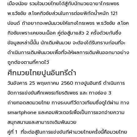
เมืองน้อย รวมใจมวยไทยได้สู้กับนักมวยฉายาไกรเพชร
พ.ธวัชชัย ส.โชคกิจชัยส่วนในการต่อยพิกัดน้ำหนัก 121
ปอนด์ ถ้าอยากจะพนันมวยให้แทงไกรเพชร พ.ธวัชชัย ส.โชค
กิจชัยเพราะเคยชนะน็อค คู่ต่อสู้มาแล้ว 2 ครั้งด้วยกันซึ่ง
ข้อมูลเหล่านี้นั้น นักเดิมพันมวย จะต้องได้รับทราบก่อนที่จะ
ดำเนินการเดิมพันมวยเพื่อที่จะให้ผลการเดิมพันออกมาอย่าง
ถูกต้องตามที่คาดไว้
ศึกมวยไทยปูนอินทรีดำ
วันอังคาร 25 พฤษภาคม 2560 ทางปูนอินทรี ดำเนินการ
จัดการแข่งขันศึกเพชรเกียรติเพชร และ ทางช่อง 3
ถ่ายทอดสดมวยไทย ทางระบบทีวีดาวเทียมซึ่งดูได้ผ่าน ทาง
smartphone และคอมพิวเตอร์เพื่อเป็นการแจกจ่ายความ
สนุกสนานและสามารถเดิมพันมวย
คู่ที่ 1 ที่จะต่อสู้ในการแข่งขันกีฬามวยไทยครั้งนี้คือมวยไทย