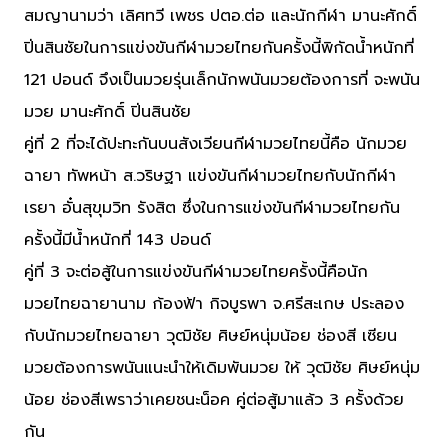
สมญานามว่า เลิศทวี เพชร ปตอ.ต่อ และนักกีฬา มานะศักดิ์
ปิ่นสินชัยในการแข่งขันกีฬามวยไทยกันครั้งนี้พิกัดน้ำหนักที่
121 ปอนด์ จึงเป็นมวยรุ่นเล็กนักพนันมวยต้องการที่ จะพนัน
มวย มานะศักดิ์ ปิ่นสินชัย
คู่ที่ 2 ที่จะได้ปะทะกันบนสังเวียนกีฬามวยไทยนี้คือ นักมวย
ฉายา ทัพหน้า ส.วริษฐา แข่งขันกีฬามวยไทยกับนักกีฬา
เรยา อั๋นสุขุมวิท รังสิต ซึ่งในการแข่งขันกีฬามวยไทยกัน
ครั้งนี้มีน้ำหนักที่ 143 ปอนด์
คู่ที่ 3 จะต่อสู้ในการแข่งขันกีฬามวยไทยครั้งนี้คือนัก
มวยไทยฉายานาม ก้องฟ้า กิจบูรพา จ.ศรีสะเกษ ประลอง
กับนักมวยไทยฉายา วุฒิชัย ศิษย์หนุ่มน้อย ช่องสี เซียน
มวยต้องการพนันแนะนำให้เดิมพันมวย ให้ วุฒิชัย ศิษย์หนุ่ม
น้อย ช่องสีเพราว่าเคยชนะน็อค คู่ต่อสู้มาแล้ว 3 ครั้งด้วย
กัน