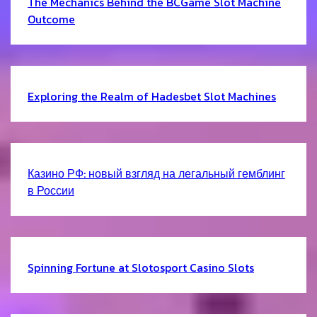
The Mechanics Behind the BCGame Slot Machine
Outcome
Exploring the Realm of Hadesbet Slot Machines
Казино РФ: новый взгляд на легальный гемблинг
в России
Spinning Fortune at Slotosport Casino Slots